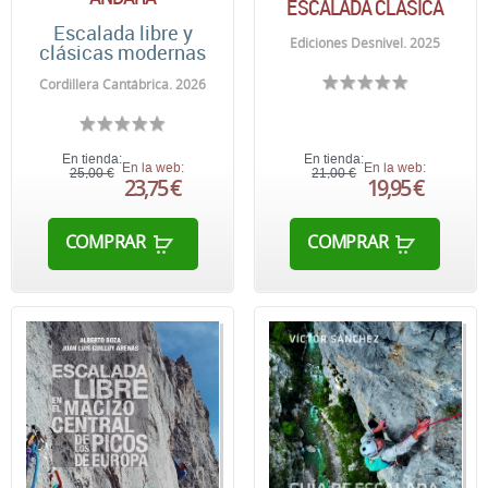
ESCALADA CLÁSICA
Escalada libre y
Ediciones Desnivel. 2025
clásicas modernas
Cordillera Cantábrica. 2026
En tienda:
En tienda:
En la web:
En la web:
25,00 €
21,00 €
23,75 €
19,95 €
COMPRAR
COMPRAR