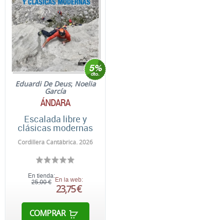
Eduardi De Deus
;
Noelia
García
ÁNDARA
Escalada libre y
clásicas modernas
Cordillera Cantábrica. 2026
En tienda:
En la web:
25,00 €
23,75 €
COMPRAR