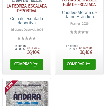
Orden Del Tumbao
GUÍA DE ESCALADA
LA PEDRIZA. ESCALADA
DEPORTIVA
Chodes-Morata de
Jalón-Arándiga
Guía de escalada
deportiva
Prames. 2026
Ediciones Desnivel. 2026
En tienda:
En tienda:
En la web:
En la web:
38,00 €
32,00 €
36,10 €
30,40 €
COMPRAR
COMPRAR