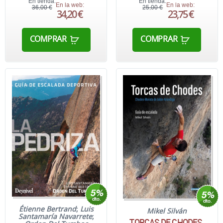
En tienda:
En tienda:
En la web:
En la web:
36,00 €
25,00 €
34,20 €
23,75 €
COMPRAR
COMPRAR
Étienne Bertrand
;
Luis
Mikel Silván
Santamaría Navarrete
;
TORCAS DE CHODES.