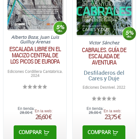
Alberto Boza
;
Juan Luis
Guilluy Arenas
Victor Sánchez
ESCALADA LIBRE EN EL
CABRALES. GUÍA DE
MACIZO CENTRAL DE
ESCALADA DE
LOS PICOS DE EUROPA
AVENTURA
Ediciones Cordillera Cantábrica.
Desfiladeros del
2024
Cares y Duje
Ediciones Desnivel. 2022
En tienda:
En tienda:
En la web:
En la web:
28,00 €
25,00 €
26,60 €
23,75 €
COMPRAR
COMPRAR