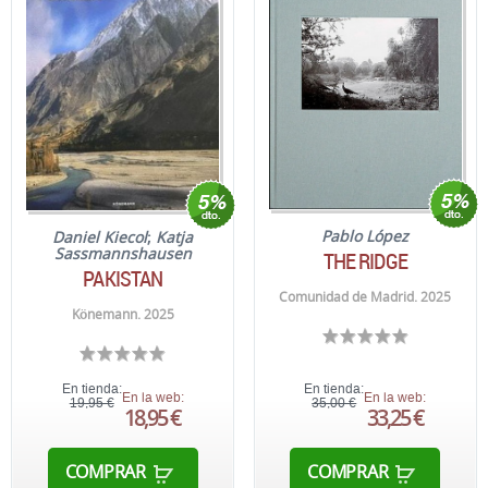
Pablo López
Daniel Kiecol
;
Katja
Sassmannshausen
THE RIDGE
PAKISTAN
Comunidad de Madrid. 2025
Könemann. 2025
En tienda:
En tienda:
En la web:
En la web:
19,95 €
35,00 €
18,95 €
33,25 €
COMPRAR
COMPRAR