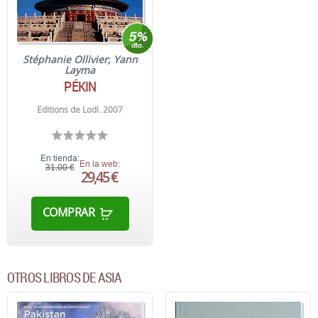
Stéphanie Ollivier
;
Yann
Layma
PÉKIN
Editions de Lodi. 2007
En tienda:
En la web:
31,00 €
29,45 €
COMPRAR
OTROS LIBROS DE ASIA