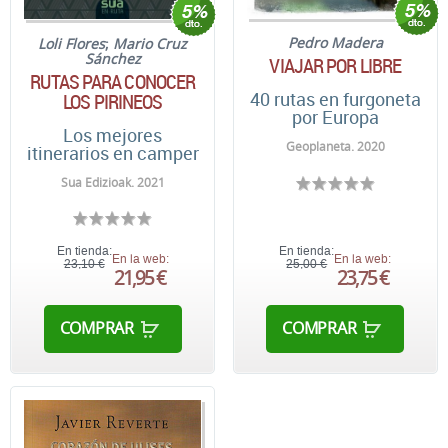
Pedro Madera
Loli Flores
;
Mario Cruz
Sánchez
VIAJAR POR LIBRE
RUTAS PARA CONOCER
40 rutas en furgoneta
LOS PIRINEOS
por Europa
Los mejores
Geoplaneta. 2020
itinerarios en camper
Sua Edizioak. 2021
En tienda:
En tienda:
En la web:
En la web:
23,10 €
25,00 €
21,95 €
23,75 €
COMPRAR
COMPRAR