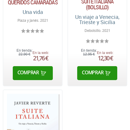
SUITE ITALIANA
QUERIDOS CAMARADAS
(BOLSILLO)
Una vida
Un viaje a Venecia,
Plaza y Janés. 2021
Trieste y Sicilia
Debolsillo. 2021
En tienda:
En tienda:
En la web:
En la web:
22,90 €
12,95 €
21,76 €
12,30 €
COMPRAR
COMPRAR