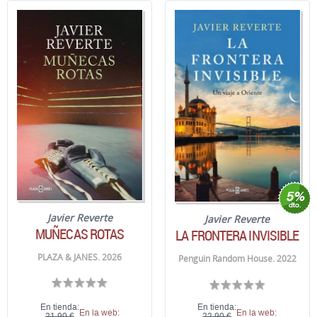
Javier Reverte
Javier Reverte
MUÑECAS ROTAS
LA FRONTERA INVISIBLE
PLAZA & JANES. 2026
Penguin Random House. 2022
En tienda:
En tienda:
En la web:
En la web:
21,90 €
22,90 €