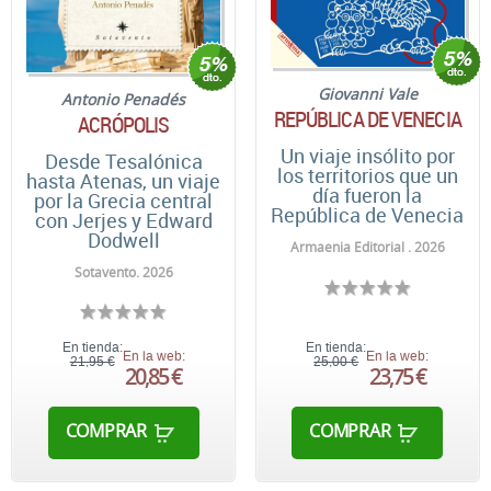
Giovanni Vale
Antonio Penadés
REPÚBLICA DE VENECIA
ACRÓPOLIS
Un viaje insólito por
Desde Tesalónica
los territorios que un
hasta Atenas, un viaje
día fueron la
por la Grecia central
República de Venecia
con Jerjes y Edward
Dodwell
Armaenia Editorial . 2026
Sotavento. 2026
En tienda:
En tienda:
En la web:
En la web:
21,95 €
25,00 €
20,85 €
23,75 €
COMPRAR
COMPRAR