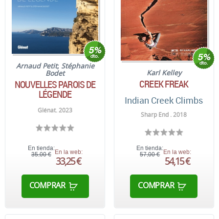
Arnaud Petit
;
Stéphanie
Karl Kelley
Bodet
CREEK FREAK
NOUVELLES PAROIS DE
LÉGENDE
Indian Creek Climbs
Glénat. 2023
Sharp End . 2018
En tienda:
En tienda:
En la web:
En la web:
35,00 €
57,00 €
33,25 €
54,15 €
COMPRAR
COMPRAR