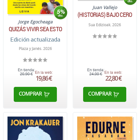
Juan Vallejo
(HISTORIAS) BAJO CERO
Jorge Egocheaga
Sua Edizioak. 2026
QUIZÁS VIVIR SEA ESTO
Edición actualizada
Plaza y Janés. 2026
En tienda:
En tienda:
En la web:
En la web:
20,90 €
24,00 €
19,86 €
22,80 €
COMPRAR
COMPRAR