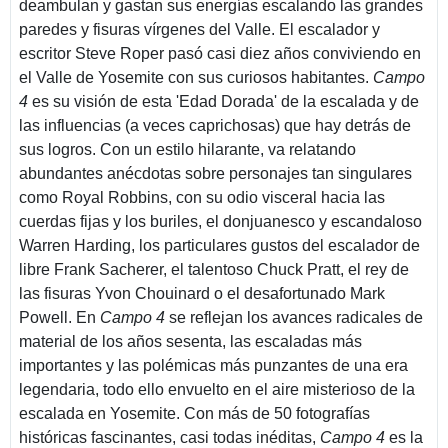
deambulan y gastan sus energías escalando las grandes
paredes y fisuras vírgenes del Valle. El escalador y
escritor Steve Roper pasó casi diez años conviviendo en
el Valle de Yosemite con sus curiosos habitantes.
Campo
4
es su visión de esta 'Edad Dorada' de la escalada y de
las influencias (a veces caprichosas) que hay detrás de
sus logros. Con un estilo hilarante, va relatando
abundantes anécdotas sobre personajes tan singulares
como Royal Robbins, con su odio visceral hacia las
cuerdas fijas y los buriles, el donjuanesco y escandaloso
Warren Harding, los particulares gustos del escalador de
libre Frank Sacherer, el talentoso Chuck Pratt, el rey de
las fisuras Yvon Chouinard o el desafortunado Mark
Powell. En
Campo 4
se reflejan los avances radicales de
material de los años sesenta, las escaladas más
importantes y las polémicas más punzantes de una era
legendaria, todo ello envuelto en el aire misterioso de la
escalada en Yosemite. Con más de 50 fotografías
históricas fascinantes, casi todas inéditas,
Campo 4
es la