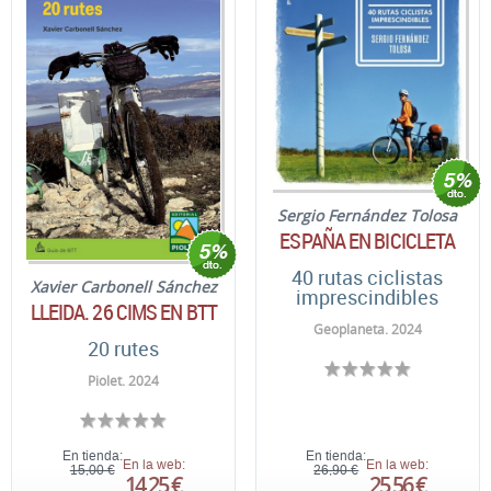
Sergio Fernández Tolosa
ESPAÑA EN BICICLETA
40 rutas ciclistas
Xavier Carbonell Sánchez
imprescindibles
LLEIDA. 26 CIMS EN BTT
Geoplaneta. 2024
20 rutes
Piolet. 2024
En tienda:
En tienda:
En la web:
En la web:
15,00 €
26,90 €
14,25 €
25,56 €