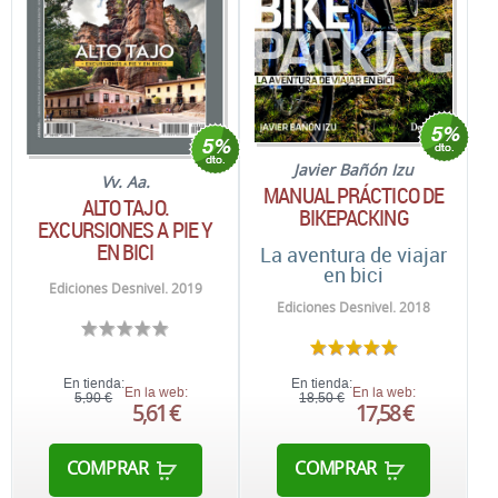
Javier Bañón Izu
Vv. Aa.
MANUAL PRÁCTICO DE
ALTO TAJO.
BIKEPACKING
EXCURSIONES A PIE Y
EN BICI
La aventura de viajar
en bici
Ediciones Desnivel. 2019
Ediciones Desnivel. 2018
En tienda:
En tienda:
En la web:
En la web:
5,90 €
18,50 €
5,61 €
17,58 €
COMPRAR
COMPRAR