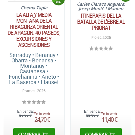
Carles Claraco Anguera
;
Chema Tapia
Josep Munté I Manteu
LA ALTA Y MEDIA
ITINERARIS DEL LA
MONTAÑA DE LA
BATALLA DE L'EBRE AL
RIBAGORZA ORIENTAL
PRIORAT
DE ARAGÓN. 40 PASEOS,
EXCURSIONES Y
Piolet. 2026
ASCENSIONES
Serraduy • Beranuy •
Obarra • Bonansa •
Montanuy •
Castanesa •
Fonchanina • Aneto •
La Baserca • Llauset
Prames. 2026
En tienda:
En tienda:
En la web:
En la web:
26,00 €
12,00 €
24,70 €
11,40 €
COMPRAR
COMPRAR