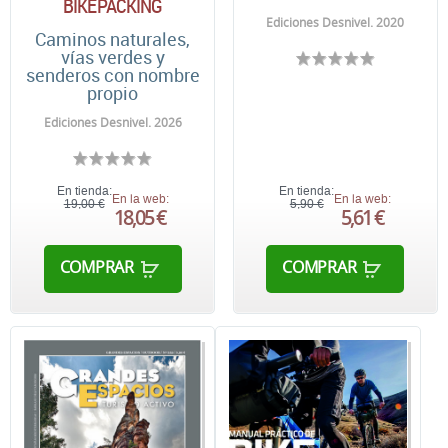
BIKEPACKING
Ediciones Desnivel. 2020
Caminos naturales,
vías verdes y
senderos con nombre
propio
Ediciones Desnivel. 2026
En tienda:
En tienda:
En la web:
En la web:
19,00 €
5,90 €
18,05 €
5,61 €
COMPRAR
COMPRAR