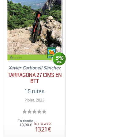
Xavier Carbonell Sánchez
TARRAGONA 27 CIMS EN
BTT
15 rutes
Piolet. 2023
En tienda:
En la web:
13,90 €
13,21 €