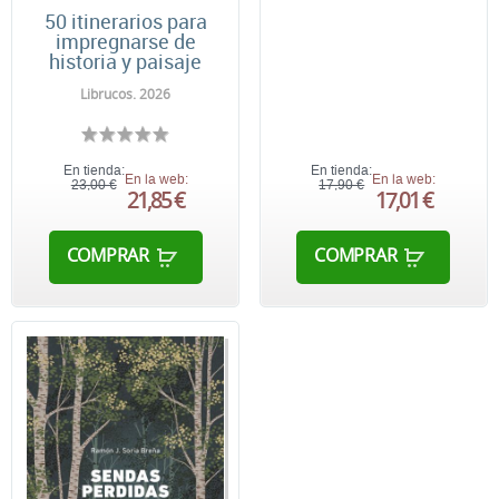
50 itinerarios para
impregnarse de
historia y paisaje
Librucos. 2026
En tienda:
En tienda:
En la web:
En la web:
23,00 €
17,90 €
21,85 €
17,01 €
COMPRAR
COMPRAR