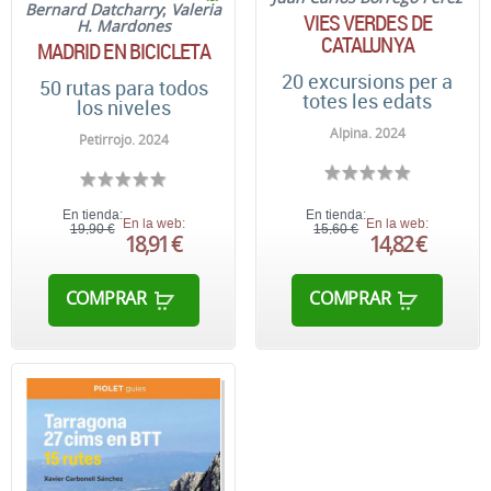
Bernard Datcharry
;
Valeria
VIES VERDES DE
H. Mardones
CATALUNYA
MADRID EN BICICLETA
20 excursions per a
50 rutas para todos
totes les edats
los niveles
Alpina. 2024
Petirrojo. 2024
En tienda:
En tienda:
En la web:
En la web:
19,90 €
15,60 €
18,91 €
14,82 €
COMPRAR
COMPRAR