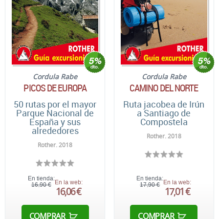
Cordula Rabe
Cordula Rabe
PICOS DE EUROPA
CAMINO DEL NORTE
50 rutas por el mayor
Ruta jacobea de Irún
Parque Nacional de
a Santiago de
España y sus
Compostela
alrededores
Rother. 2018
Rother. 2018
En tienda:
En tienda:
En la web:
En la web:
16,90 €
17,90 €
16,06 €
17,01 €
COMPRAR
COMPRAR