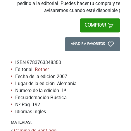
pedirlo a la editorial. Puedes hacer tu compra y te
avisaremos cuando esté disponible.)
COMPRAR
AÑADIR A FAVORITOS
ISBN:
9783763348350
Editorial:
Rother
Fecha de la edición:
2007
Lugar de la edición: Alemania.
Número de la edición:
1ª
Encuadernación:
Rústica
Nº Pág.:
192
Idiomas:
Inglés
MATERIAS:
/
Camino de Santiago