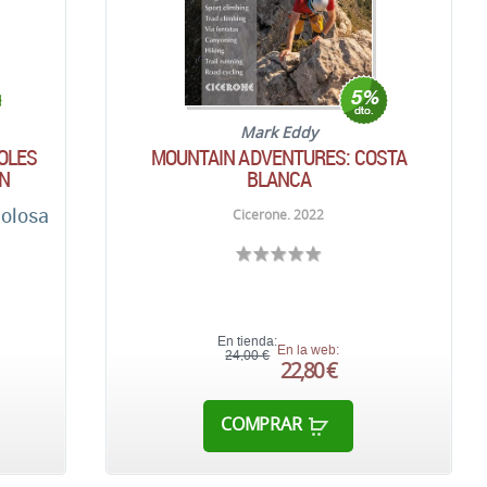
Mark Eddy
OLES
MOUNTAIN ADVENTURES: COSTA
N
BLANCA
golosa
Cicerone. 2022
En tienda:
En la web:
24,00 €
22,80 €
COMPRAR