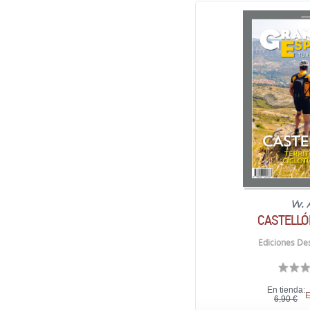
Vv. 
CASTELLÓN
Ediciones Des
En tienda:
E
6,90 €