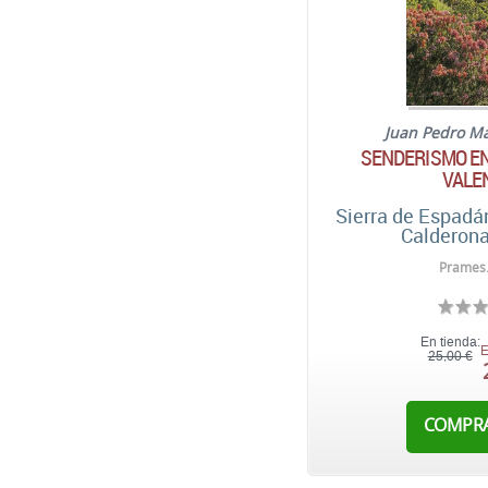
Juan Pedro Ma
SENDERISMO EN
VALE
Sierra de Espadán
Calderona
Prames
En tienda:
E
25,00 €
COMPR