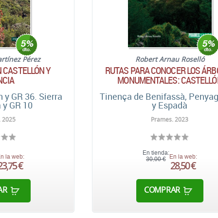
rtínez Pérez
Robert Arnau Roselló
 CASTELLÓN Y
RUTAS PARA CONOCER LOS ÁRB
NCIA
MONUMENTALES: CASTELLÓ
 y GR 36. Sierra
Tinença de Benifassà, Penya
 y GR 10
y Espadà
. 2025
Prames. 2023
En tienda:
n la web:
En la web:
30,00 €
23,75 €
28,50 €
AR
COMPRAR