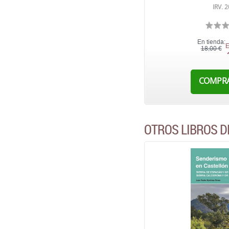
IRV. 
En tienda:
E
18,00 €
COMPR
OTROS LIBROS D