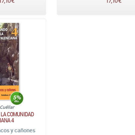
17,10 €
17,10 €
Cuéllar
 LA COMUNIDAD
IANA 4
ncos y cañones