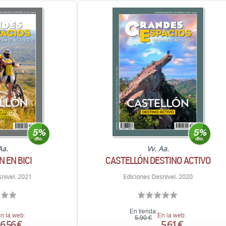
Aa.
Vv. Aa.
 EN BICI
CASTELLÓN DESTINO ACTIVO
nivel. 2021
Ediciones Desnivel. 2020
En tienda:
n la web:
En la web:
5,90 €
6,56 €
5,61 €