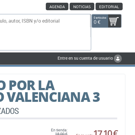
AGENDA
NOTICIAS
EDITORIAL
0 artículos
0 €
scar
Entre en su cuenta de usuario
 POR LA
 VALENCIANA 3
IZADOS
17,10 €
En tienda:
18,00 €