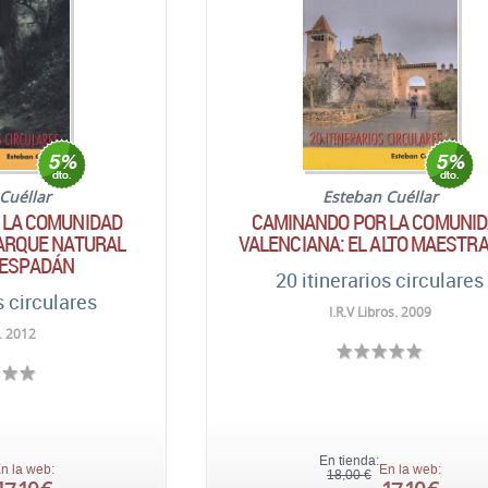
Cuéllar
Esteban Cuéllar
 LA COMUNIDAD
CAMINANDO POR LA COMUNI
PARQUE NATURAL
VALENCIANA: EL ALTO MAESTR
 ESPADÁN
20 itinerarios circulares
s circulares
I.R.V Libros. 2009
. 2012
En tienda:
n la web:
En la web:
18,00 €