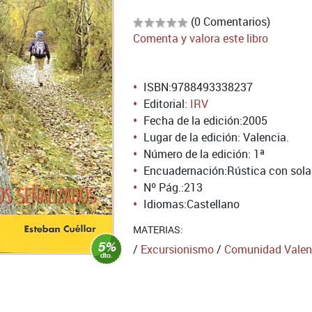
(0 Comentarios)
Comenta y valora este libro
ISBN:
9788493338237
Editorial:
IRV
Fecha de la edición:
2005
Lugar de la edición: Valencia.
Número de la edición:
1ª
Encuadernación:
Rústica con sol
Nº Pág.:
213
Idiomas:
Castellano
MATERIAS:
/
Excursionismo
/
Comunidad Valen