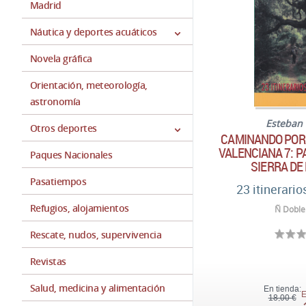
Madrid
Náutica y deportes acuáticos
Novela gráfica
Orientación, meteorología,
astronomía
Esteban 
Otros deportes
CAMINANDO POR
VALENCIANA 7: 
Paques Nacionales
SIERRA DE
Pasatiempos
23 itinerario
Refugios, alojamientos
Ñ Doble
Rescate, nudos, supervivencia
Revistas
Salud, medicina y alimentación
En tienda:
E
18,00 €