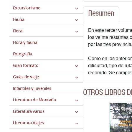
Excursionismo
Resumen
Fauna
En este tercer volum
Flora
los veinte restantes
Flora y fauna
por las tres provinc
Fotografía
Como en los anterior
Gran formato
dificultad, tipo de rut
recorrido. Se complet
Guías de viaje
Infantiles y juveniles
OTROS LIBROS D
Literatura de Montaña
Literatura varios
Literatura Viajes