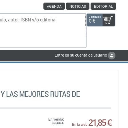
AGENDA
NOTICIAS
EDITORIAL
0 artículos
0 €
scar
Entre en su cuenta de usuario
Y LAS MEJORES RUTAS DE
21,85 €
En tienda:
23,00 €
En la web: