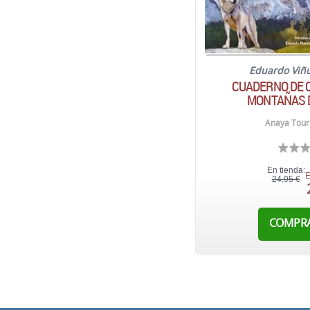
Eduardo Viñ
CUADERNO DE 
MONTAÑAS 
Anaya Touri
En tienda:
E
24,95 €
COMPR