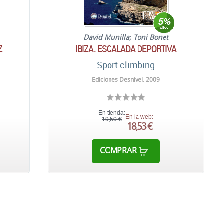
David Munilla
;
Toni Bonet
Z
IBIZA. ESCALADA DEPORTIVA
Sport climbing
Ediciones Desnivel. 2009
En tienda:
En la web:
19,50 €
18,53 €
COMPRAR