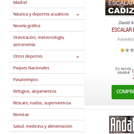
Madrid
Náutica y deportes acuáticos
David M
Novela gráfica
ESCALAR 
Orientación, meteorología,
Autoedici
astronomía
Otros deportes
Paques Nacionales
En tienda:
E
29,00 €
Pasatiempos
Refugios, alojamientos
COMPR
Rescate, nudos, supervivencia
Revistas
Salud, medicina y alimentación