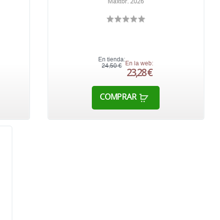
Maxtor. 2026
En tienda:
En la web:
24,50 €
23,28 €
COMPRAR