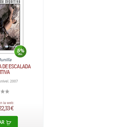
unilla
A DE ESCALADA
TIVA
nivel. 2007
n la web:
22,33 €
AR