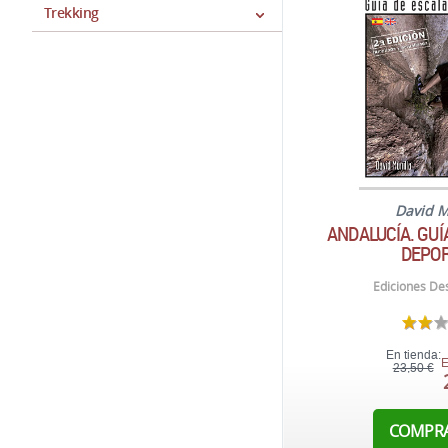
Trekking
David M
ANDALUCÍA. GUÍ
DEPOR
Ediciones Des
En tienda:
E
23,50 €
COMPR