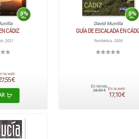
unilla
David Munilla
EN CÁDIZ
GUÍA DE ESCALADA EN CÁDI
ón. 2021
Penibética. 2009
n la web:
27,55 €
En tienda:
En la web:
18,00 €
17,10 €
AR