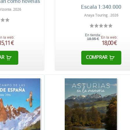
ran como novelas
Escala 1:340.000
rizonte. 2026
Anaya Touring . 2026
En tienda:
n la web:
En la web:
18,95 €
15,11 €
18,00 €
AR
COMPRAR