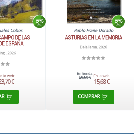
uales Cobos
Pablo Fraile Dorado
CAMPO DE LAS
ASTURIAS EN LA MEMORIA
DE ESPAÑA
Delallama. 2026
ng . 2026
En tienda:
n la web:
En la web:
16,50 €
23,70 €
15,68 €
AR
COMPRAR