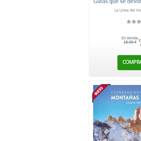
Guías que se devo
La Línea del Ho
En tienda:
E
15,90 €
COMPR