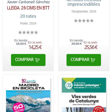
Xavier Carbonell Sánchez
imprescindibles
LLEIDA. 26 CIMS EN BTT
Geoplaneta. 2024
20 rutes
Piolet. 2024
En tienda:
En tienda:
En la web:
En la web:
15,00 €
26,90 €
14,25 €
25,56 €
COMPRAR
COMPRAR