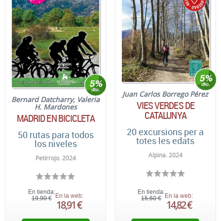
Juan Carlos Borrego Pérez
Bernard Datcharry
;
Valeria
VIES VERDES DE
H. Mardones
CATALUNYA
MADRID EN BICICLETA
20 excursions per a
50 rutas para todos
totes les edats
los niveles
Alpina. 2024
Petirrojo. 2024
En tienda:
En tienda:
En la web:
En la web:
19,90 €
15,60 €
18,91 €
14,82 €