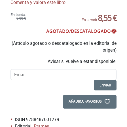
Comenta y valora este libro
8,55 €
En tienda:
9,00 €
En la web:
AGOTADO/DESCATALOGADO
(Artículo agotado o descatalogado en la editorial de
origen)
Avisar si vuelve a estar disponible.
ENVIAR
AÑADIR A FAVORITOS
ISBN:
9788487601279
Editorial:
Prames