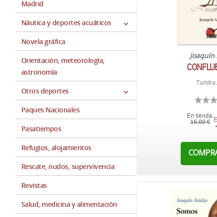
Madrid
Náutica y deportes acuáticos
Novela gráfica
Joaquín
Orientación, meteorología,
CONFLU
astronomía
Tundra.
Otros deportes
Paques Nacionales
En tienda:
E
15,00 €
Pasatiempos
Refugios, alojamientos
COMPR
Rescate, nudos, supervivencia
Revistas
Salud, medicina y alimentación