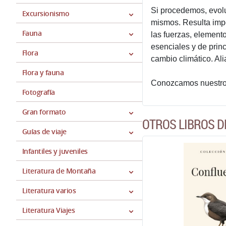
Si procedemos, evol
Excursionismo
mismos. Resulta impo
Fauna
las fuerzas, element
esenciales y de prin
Flora
cambio climático. Al
Flora y fauna
Conozcamos nuestros 
Fotografía
Gran formato
OTROS LIBROS D
Guías de viaje
Infantiles y juveniles
Literatura de Montaña
Literatura varios
Literatura Viajes