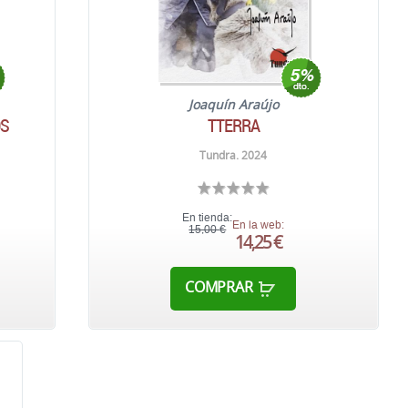
Joaquín Araújo
OS
TTERRA
Tundra. 2024
En tienda:
En la web:
15,00 €
14,25 €
COMPRAR