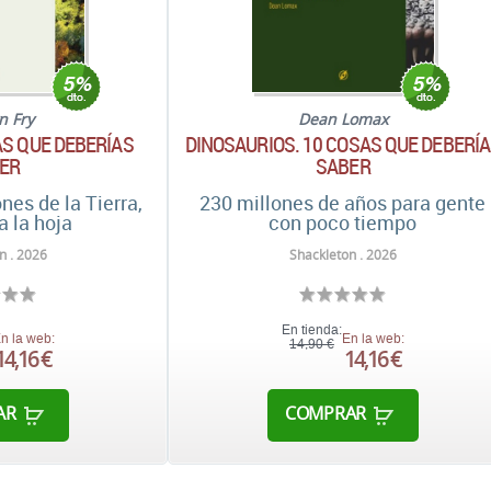
n Fry
Dean Lomax
AS QUE DEBERÍAS
DINOSAURIOS. 10 COSAS QUE DEBERÍ
ER
SABER
nes de la Tierra,
230 millones de años para gente
 a la hoja
con poco tiempo
n . 2026
Shackleton . 2026
En tienda:
n la web:
En la web:
14,90 €
14,16 €
14,16 €
AR
COMPRAR