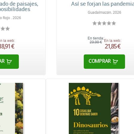
rado de paisajes,
Así se forjan las pandemi
osibilidades
Guadalmazán. 2026
o Rojo . 2026
En tienda:
n la web:
En la web:
23,00 €
18,91 €
21,85 €
AR
COMPRAR