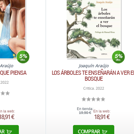
 Araújo
Joaquín Araújo
QUE PIENSA
LOS ÁRBOLES TE ENSEÑARÁN A VER E
BOSQUE
. 2022
Crítica. 2022
En tienda:
n la web:
En la web:
19,90 €
18,91 €
18,91 €
AR
COMPRAR