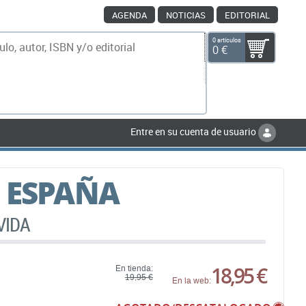
AGENDA
NOTICIAS
EDITORIAL
0 artículos
0 €
scar
Entre en su cuenta de usuario
 ESPAÑA
VIDA
18,95 €
En tienda:
19,95 €
En la web: