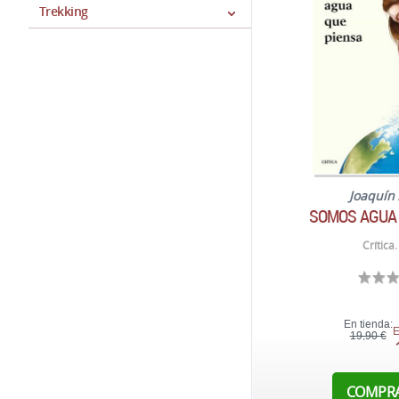
Trekking
Joaquín
SOMOS AGUA 
Crítica
En tienda:
E
19,90 €
COMPR