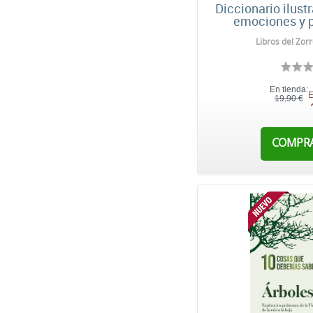
Diccionario ilust
emociones y p
Libros del Zorr
En tienda:
E
19,90 €
COMPR