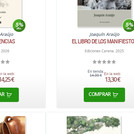
 Araújo
Joaquín Araújo
ENCIAS
EL LIBRO DE LOS MANIFIEST
 2026
Ediciones Carena. 2025
En tienda:
n la web:
En la web:
14,00 €
14,25 €
13,30 €
AR
COMPRAR