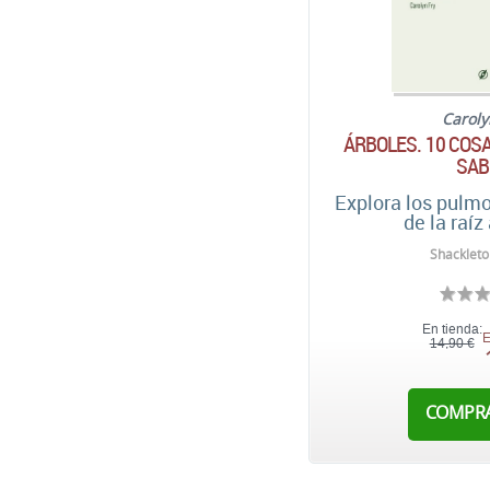
Caroly
ÁRBOLES. 10 COS
SAB
Explora los pulmo
de la raíz
Shackleto
En tienda:
E
14,90 €
COMPR