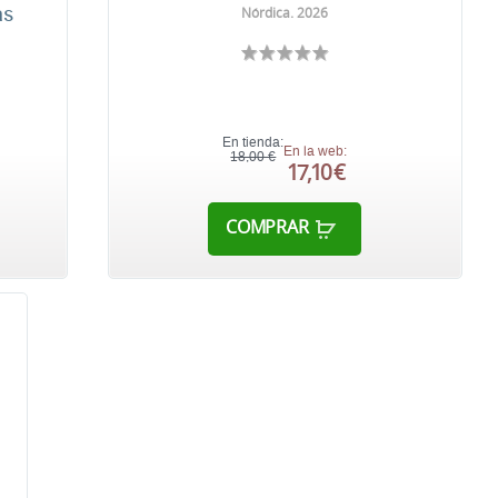
as
Nórdica. 2026
En tienda:
En la web:
18,00 €
17,10 €
COMPRAR