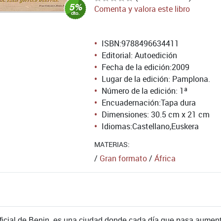
Comenta y valora este libro
ISBN:
9788496634411
Editorial: Autoedición
Fecha de la edición:
2009
Lugar de la edición: Pamplona.
Número de la edición:
1ª
Encuadernación:
Tapa dura
Dimensiones: 30.5 cm x 21 cm
Idiomas:
Castellano
,
Euskera
MATERIAS:
/
Gran formato
/
África
oficial de Benin, es una ciudad donde cada día que pasa aument