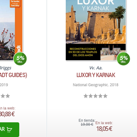
Briggs
Vv. Aa.
ADT GUIDES)
LUXOR Y KARNAK
 2019
National Geographic. 2018
n la web:
30,88 €
En tienda:
En la web:
19,00 €
18,05 €
AR