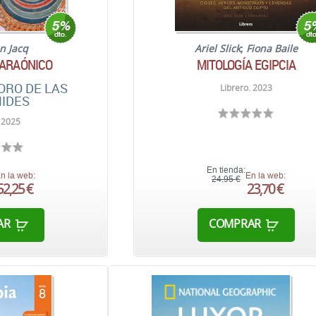
an Jacq
Ariel Slick
;
Fiona Baile
FARAÓNICO
MITOLOGÍA EGIPCIA
ORO DE LAS
Librero. 2023
IDES
 2025
En tienda:
n la web:
En la web:
24,95 €
52,25 €
23,70 €
AR
COMPRAR