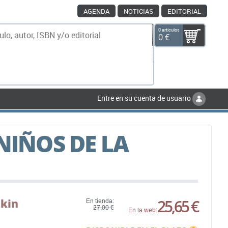
AGENDA
NOTICIAS
EDITORIAL
0 artículos
0 €
scar
Entre en su cuenta de usuario
NIÑOS DE LA
zkin
25,65 €
En tienda:
27,00 €
En la web: