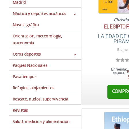
Madrid
Náutica y deportes acuáticos
Christi
Novela gráfica
EL EGIPTO 
LA EDAD DE 
Orientación, meteorología,
PIRÁM
astronomía
Blume.
Otros deportes
Paques Nacionales
En tienda:
E
55,00 €
Pasatiempos
Refugios, alojamientos
COMPR
Rescate, nudos, supervivencia
Revistas
Salud, medicina y alimentación