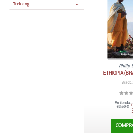
Trekking
Philip 
ETHIOPIA (BR
Bradt.
En tienda:
E
32,50 €
COMPR