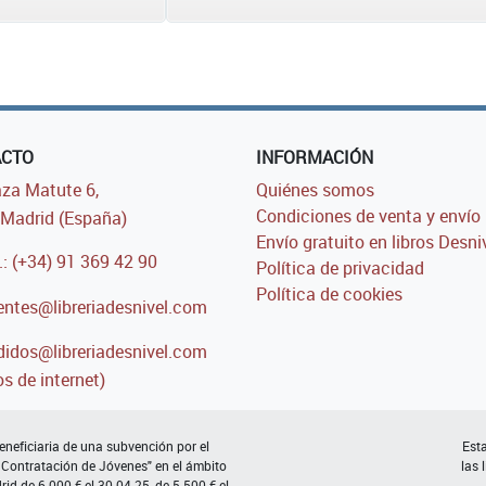
ACTO
INFORMACIÓN
za Matute 6,
Quiénes somos
Condiciones de venta y envío
Madrid (España)
Envío gratuito en libros Desni
.: (+34) 91 369 42 90
Política de privacidad
Política de cookies
entes@libreriadesnivel.com
idos@libreriadesnivel.com
s de internet)
neficiaria de una subvención por el
Esta
 Contratación de Jóvenes" en el ámbito
las 
d de 6.000 € el 30-04-25, de 5.500 € el