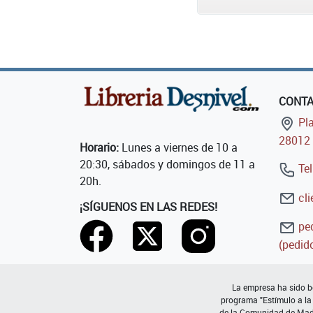
CONT
Pla
28012 
Horario:
Lunes a viernes de 10 a
20:30, sábados y domingos de 11 a
Tel
20h.
cli
¡SÍGUENOS EN LAS REDES!
ped
(pedido
La empresa ha sido be
programa "Estímulo a la
de la Comunidad de Madri