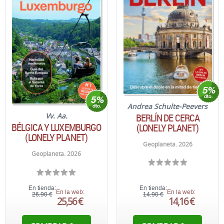
Andrea Schulte-Peevers
BERLÍN DE CERCA
Vv. Aa.
BÉLGICA Y LUXEMBURGO
(LONELY PLANET)
(LONELY PLANET)
Geoplaneta. 2026
Geoplaneta. 2026
En tienda:
En tienda:
En la web:
En la web:
26,90 €
14,90 €
25,56 €
14,16 €