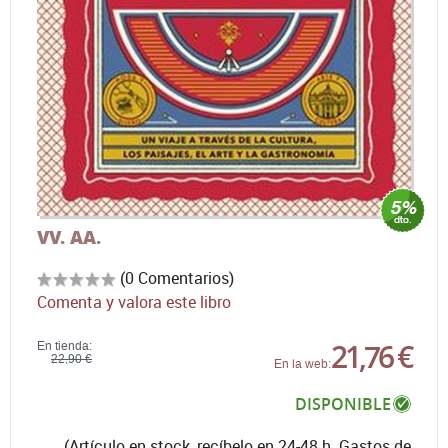
VV. AA.
(0 Comentarios)
Comenta y valora este libro
21,76 €
En tienda:
22,90 €
En la web:
DISPONIBLE
(Artículo en stock, recíbelo en 24-48 h. Gastos de