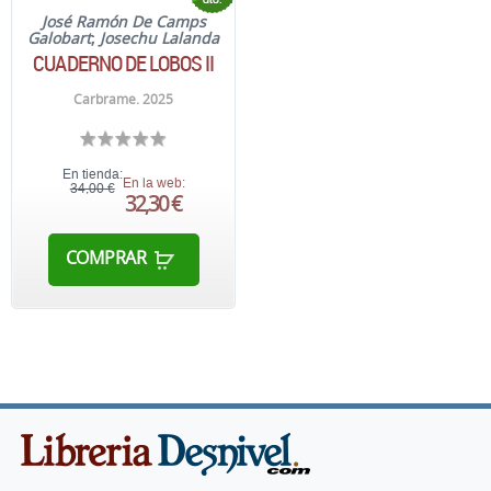
José Ramón De Camps
Galobart
;
Josechu Lalanda
CUADERNO DE LOBOS II
Carbrame. 2025
En tienda:
En la web:
34,00 €
32,30 €
COMPRAR