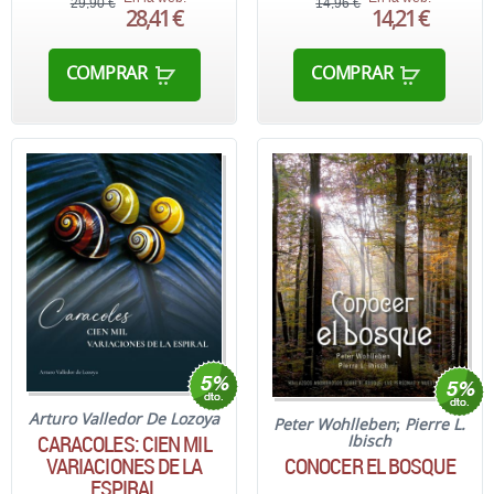
29,90 €
14,96 €
28,41 €
14,21 €
COMPRAR
COMPRAR
Arturo Valledor De Lozoya
Peter Wohlleben
;
Pierre L.
CARACOLES: CIEN MIL
Ibisch
VARIACIONES DE LA
CONOCER EL BOSQUE
ESPIRAL