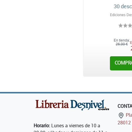
30 des
Ediciones Des
En tienda:
E
26,00 €
COMPR
CONT
Pla
28012 
Horario:
Lunes a viernes de 10 a