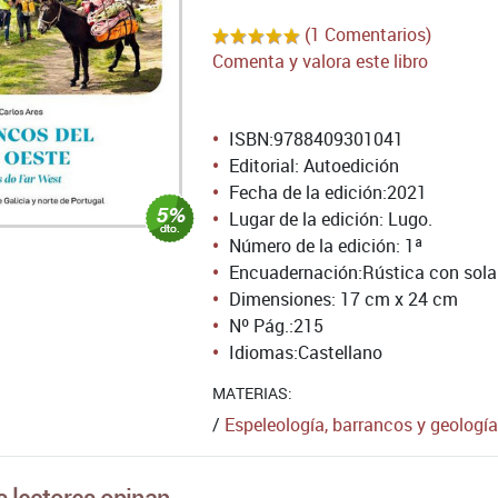
(1 Comentarios)
Comenta y valora este libro
ISBN:
9788409301041
Editorial: Autoedición
Fecha de la edición:
2021
Lugar de la edición: Lugo.
Número de la edición:
1ª
Encuadernación:
Rústica con sol
Dimensiones: 17 cm x 24 cm
Nº Pág.:
215
Idiomas:
Castellano
MATERIAS:
/
Espeleología, barrancos y geología