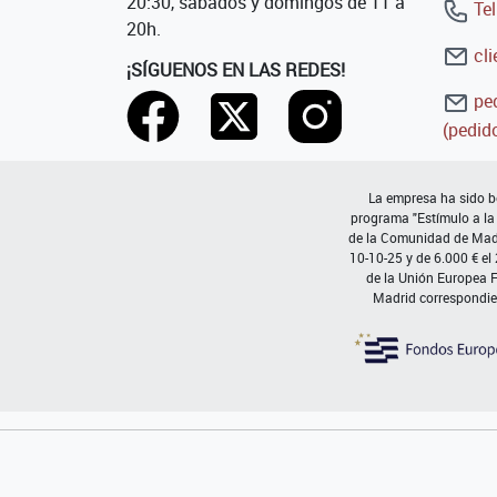
20:30, sábados y domingos de 11 a
Tel
20h.
cli
¡SÍGUENOS EN LAS REDES!
ped
(pedido
La empresa ha sido be
programa "Estímulo a la
de la Comunidad de Madri
10-10-25 y de 6.000 € el
de la Unión Europea 
Madrid correspondie