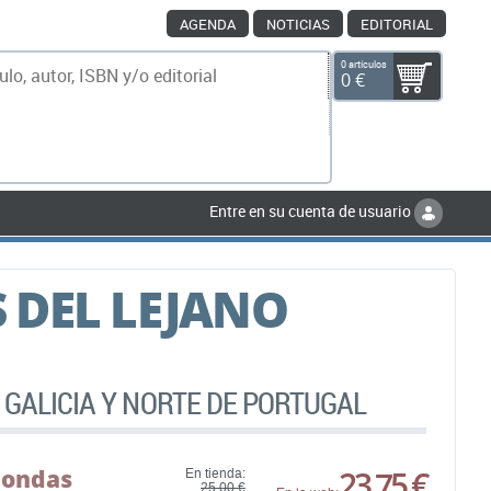
AGENDA
NOTICIAS
EDITORIAL
0 artículos
0 €
scar
Entre en su cuenta de usuario
 DEL LEJANO
 GALICIA Y NORTE DE PORTUGAL
dondas
23,75 €
En tienda:
25,00 €