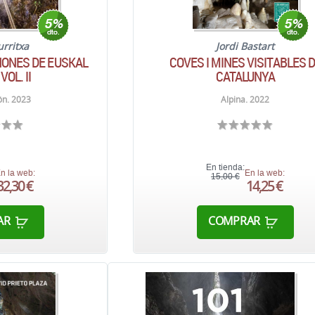
urritxa
Jordi Bastart
ONES DE EUSKAL
COVES I MINES VISITABLES 
VOL. II
CATALUNYA
ón. 2023
Alpina. 2022
En tienda:
n la web:
En la web:
15,00 €
32,30 €
14,25 €
AR
COMPRAR