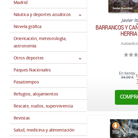
Madrid
Náutica y deportes acuáticos
Javier It
BARRANCOS Y CAÑ
Novela gráfica
HERRIA 
Orientación, meteorología,
Autoedici
astronomía
Otros deportes
Paques Nacionales
En tienda:
E
34,00 €
Pasatiempos
Refugios, alojamientos
COMPR
Rescate, nudos, supervivencia
Revistas
Salud, medicina y alimentación