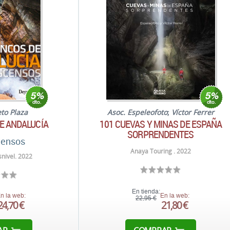
eto Plaza
Asoc. Espeleofoto
;
Víctor Ferrer
E ANDALUCÍA
101 CUEVAS Y MINAS DE ESPAÑA
SORPRENDENTES
censos
Anaya Touring . 2022
nivel. 2022
En tienda:
n la web:
En la web:
22,95 €
24,70 €
21,80 €