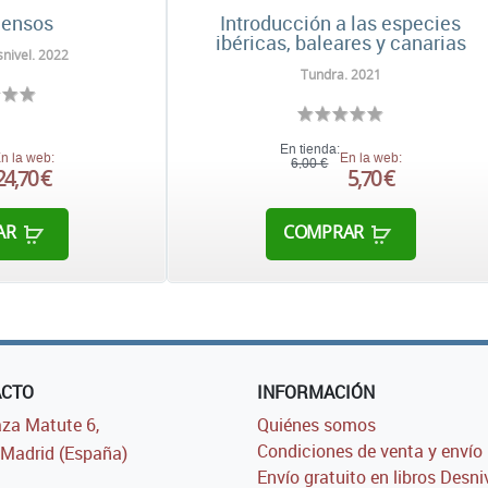
censos
Introducción a las especies
ibéricas, baleares y canarias
nivel. 2022
Tundra. 2021
En tienda:
n la web:
En la web:
6,00 €
24,70 €
5,70 €
AR
COMPRAR
ACTO
INFORMACIÓN
za Matute 6,
Quiénes somos
Condiciones de venta y envío
Madrid (España)
Envío gratuito en libros Desni