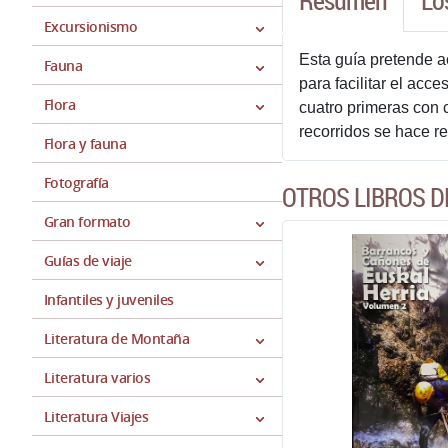
Resumen
Lo
Excursionismo
Esta guía pretende ac
Fauna
para facilitar el ac
Flora
cuatro primeras con 
recorridos se hace r
Flora y fauna
Fotografía
OTROS LIBROS D
Gran formato
Guías de viaje
Infantiles y juveniles
Literatura de Montaña
Literatura varios
Literatura Viajes