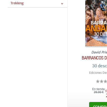
Trekking
David Pri
BARRANCOS D
30 des
Ediciones Des
En tienda:
E
26,00 €