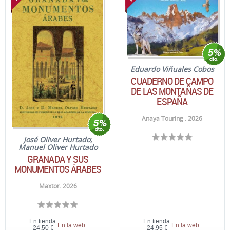
Eduardo Viñuales Cobos
CUADERNO DE CAMPO
DE LAS MONTAÑAS DE
ESPAÑA
Anaya Touring . 2026
José Oliver Hurtado
;
Manuel Oliver Hurtado
GRANADA Y SUS
MONUMENTOS ÁRABES
Maxtor. 2026
En tienda:
En tienda:
En la web:
En la web:
24,50 €
24,95 €