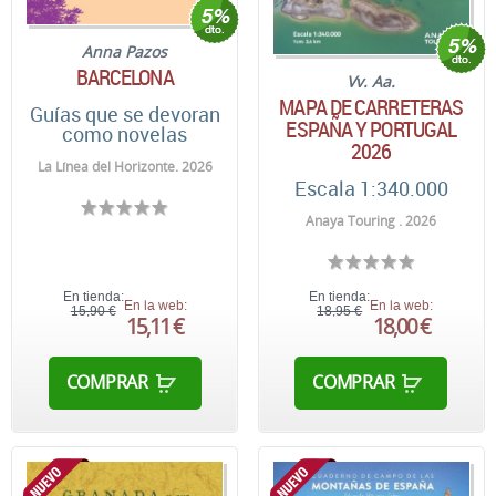
Anna Pazos
BARCELONA
Vv. Aa.
MAPA DE CARRETERAS
Guías que se devoran
ESPAÑA Y PORTUGAL
como novelas
2026
La Línea del Horizonte. 2026
Escala 1:340.000
Anaya Touring . 2026
En tienda:
En tienda:
En la web:
En la web:
15,90 €
18,95 €
15,11 €
18,00 €
COMPRAR
COMPRAR