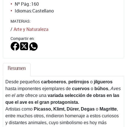
Nº Pág.:
160
Idiomas:
Castellano
MATERIAS:
/
Arte y Naturaleza
Compartir en:
Resumen
Desde pequeños
carboneros
,
petirrojos
o
jilgueros
hasta imponentes ejemplares de
cuervos
o
búhos
,
Aves
en el arte
ofrece una
variada selección de obras en las
que el ave es el gran protagonista.
Artistas como
Picasso, Klimt, Dürer, Degas
o
Magritte
,
entre muchos otros, rindieron homenaje a estos curiosos
y distantes animales, cuyo simbolismo es hoy más