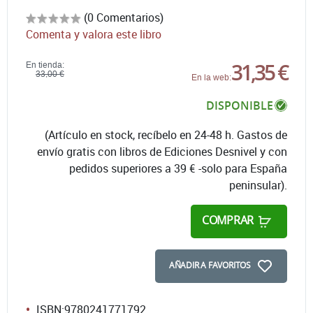
(0 Comentarios)
Comenta y valora este libro
31,35 €
En tienda:
33,00 €
En la web:
DISPONIBLE
(Artículo en stock, recíbelo en 24-48 h. Gastos de
envío gratis con libros de Ediciones Desnivel y con
pedidos superiores a 39 € -solo para España
peninsular).
COMPRAR
AÑADIR A FAVORITOS
ISBN:
9780241771792