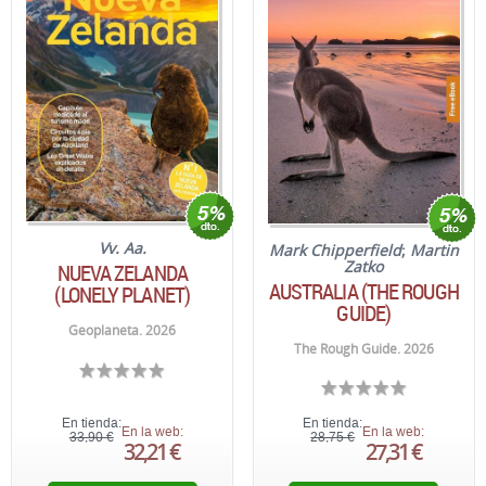
Vv. Aa.
Mark Chipperfield
;
Martin
Zatko
NUEVA ZELANDA
AUSTRALIA (THE ROUGH
(LONELY PLANET)
GUIDE)
Geoplaneta. 2026
The Rough Guide. 2026
En tienda:
En tienda:
En la web:
En la web:
33,90 €
28,75 €
32,21 €
27,31 €