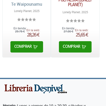
Te Waipounamu
PLANET)
Lonely Planet. 2025
Lonely Planet. 2025
En tienda:
En tienda:
En la web:
En la web:
29,75 €
27,00 €
28,26 €
25,65 €
COMPRAR
COMPRAR
Horario:
Lunes a viernes de 10 a 20:30, sábados y