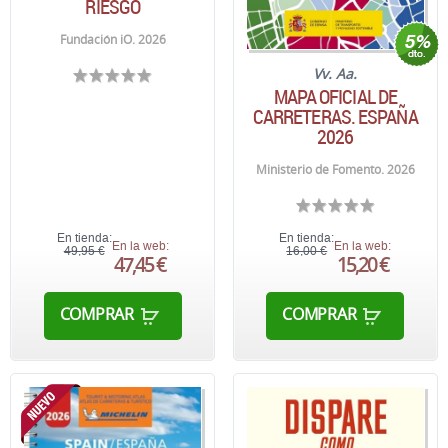
RIESGO
Fundación iO. 2026
Vv. Aa.
MAPA OFICIAL DE
CARRETERAS. ESPAÑA
2026
Ministerio de Fomento. 2026
En tienda:
En tienda:
En la web:
En la web:
49,95 €
16,00 €
47,45 €
15,20 €
COMPRAR
COMPRAR