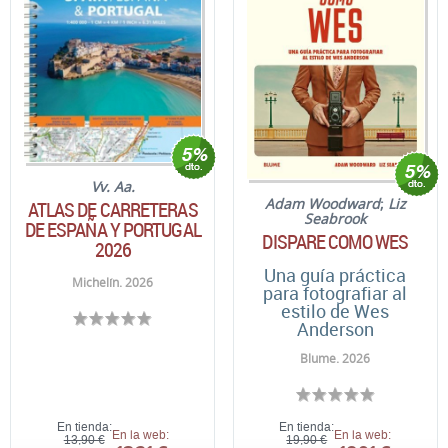
Vv. Aa.
Adam Woodward
;
Liz
ATLAS DE CARRETERAS
Seabrook
DE ESPAÑA Y PORTUGAL
DISPARE COMO WES
2026
Una guía práctica
Michelín. 2026
para fotografiar al
estilo de Wes
Anderson
Blume. 2026
En tienda:
En tienda:
En la web:
En la web:
13,90 €
19,90 €