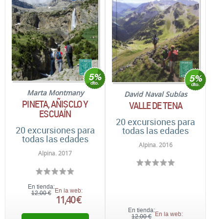
Marta Montmany
David Naval Subías
PINETA, AÑISCLO Y
VALLE DE TENA
ESCUAÍN
20 excursiones para
20 excursiones para
todas las edades
todas las edades
Alpina. 2016
Alpina. 2017
En tienda:
En la web:
12,00 €
11,40 €
En tienda:
En la web:
12,00 €