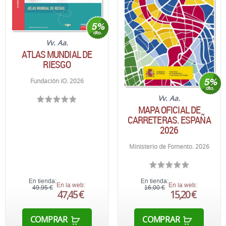
Vv. Aa.
ATLAS MUNDIAL DE
RIESGO
Fundación iO. 2026
Vv. Aa.
MAPA OFICIAL DE
CARRETERAS. ESPAÑA
2026
Ministerio de Fomento. 2026
En tienda:
En tienda:
En la web:
En la web:
49,95 €
16,00 €
47,45 €
15,20 €
COMPRAR
COMPRAR