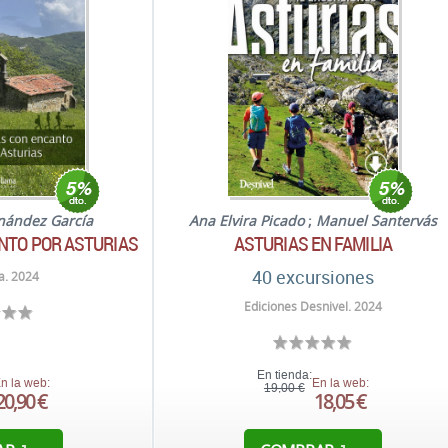
rnández García
Ana Elvira Picado
;
Manuel Santervás
NTO POR ASTURIAS
ASTURIAS EN FAMILIA
40 excursiones
a. 2024
Ediciones Desnivel. 2024
En tienda:
n la web:
En la web:
19,00 €
20,90 €
18,05 €