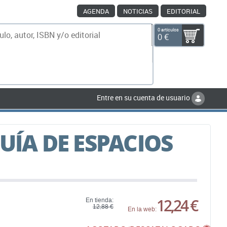
AGENDA
NOTICIAS
EDITORIAL
0 artículos
0 €
scar
Entre en su cuenta de usuario
UÍA DE ESPACIOS
12,24 €
En tienda:
12,88 €
En la web: