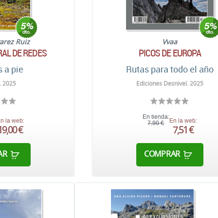
varez Ruiz
Vvaa
AL DE REDES
PICOS DE EUROPA
s a pie
Rutas para todo el año
. 2025
Ediciones Desnivel. 2025
En tienda:
n la web:
En la web:
7,90 €
19,00 €
7,51 €
AR
COMPRAR