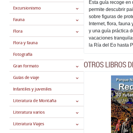
Esta guía recoge en 
Excursionismo
permite descubrir pa
sobre figuras de prot
Fauna
Internet, flora, faun
Flora
y una guía práctica 
vacaciones tranquilas
Flora y fauna
la Ría del Eo hasta 
Fotografía
OTROS LIBROS DE
Gran formato
Guías de viaje
Infantiles y juveniles
Literatura de Montaña
Literatura varios
Literatura Viajes