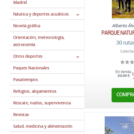
Madrid
Náutica y deportes acuáticos
Novela gráfica
Alberto Ál
PARQUE NATUR
Orientación, meteorología,
30 ruta
astronomía
Calecha
Otros deportes
Paques Nacionales
En tienda:
E
20,00 €
Pasatiempos
Refugios, alojamientos
COMPR
Rescate, nudos, supervivencia
Revistas
Salud, medicina y alimentación