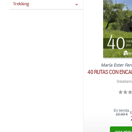
Trekking
María Ester Fe
40 RUTAS CON ENCA
Delallam
En tienda:
E
22,00 €