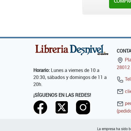
COMPR
CONT
Pla
28012 
Horario:
Lunes a viernes de 10 a
20:30, sábados y domingos de 11 a
Tel
20h.
cli
¡SÍGUENOS EN LAS REDES!
ped
(pedido
La empresa ha sido be