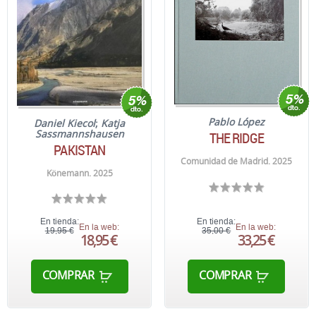
Pablo López
Daniel Kiecol
;
Katja
Sassmannshausen
THE RIDGE
PAKISTAN
Comunidad de Madrid. 2025
Könemann. 2025
En tienda:
En tienda:
En la web:
En la web:
19,95 €
35,00 €
18,95 €
33,25 €
COMPRAR
COMPRAR