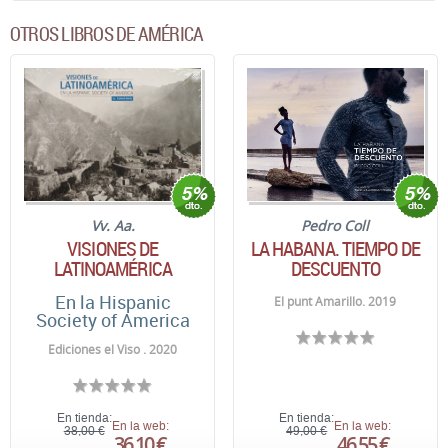
OTROS LIBROS DE AMÉRICA
Vv. Aa.
Pedro Coll
VISIONES DE
LA HABANA. TIEMPO DE
LATINOAMÉRICA
DESCUENTO
En la Hispanic
El punt Amarillo. 2019
Society of America
Ediciones el Viso . 2020
En tienda:
En tienda:
En la web:
En la web:
38,00 €
49,00 €
36,10 €
46,55 €