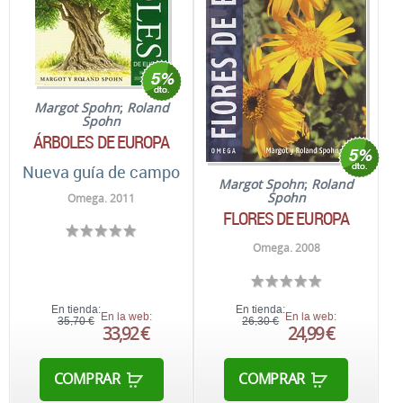
Margot Spohn
;
Roland
Spohn
ÁRBOLES DE EUROPA
Nueva guía de campo
Margot Spohn
;
Roland
Spohn
Omega. 2011
FLORES DE EUROPA
Omega. 2008
En tienda:
En tienda:
En la web:
En la web:
35,70 €
26,30 €
33,92 €
24,99 €
COMPRAR
COMPRAR