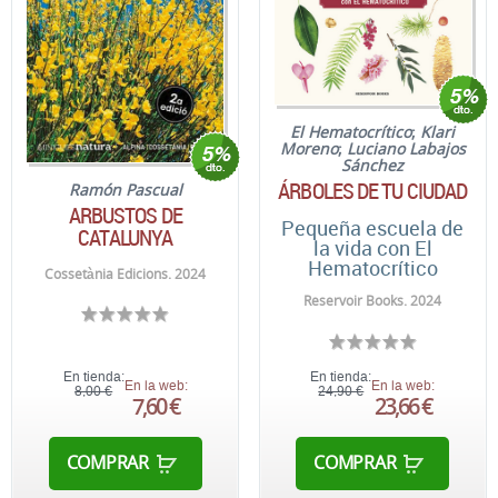
El Hematocrítico
;
Klari
Moreno
;
Luciano Labajos
Sánchez
ÁRBOLES DE TU CIUDAD
Ramón Pascual
ARBUSTOS DE
Pequeña escuela de
CATALUNYA
la vida con El
Hematocrítico
Cossetània Edicions. 2024
Reservoir Books. 2024
En tienda:
En tienda:
En la web:
En la web:
8,00 €
24,90 €
7,60 €
23,66 €
COMPRAR
COMPRAR