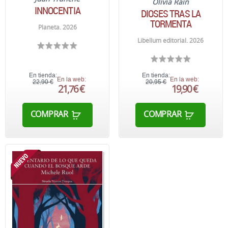
Olivia Rain
INNOCENTIA
DIOSES TRAS LA
TORMENTA
Planeta. 2026
Libellum editorial. 2026
En tienda:
En tienda:
En la web:
En la web:
22,90 €
20,95 €
21,76 €
19,90 €
COMPRAR
COMPRAR