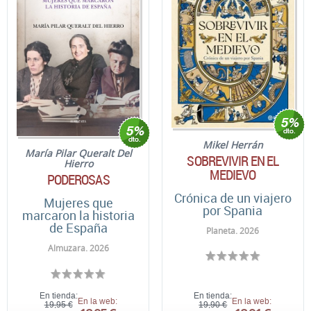
Mikel Herrán
María Pilar Queralt Del
SOBREVIVIR EN EL
Hierro
MEDIEVO
PODEROSAS
Crónica de un viajero
Mujeres que
por Spania
marcaron la historia
de España
Planeta. 2026
Almuzara. 2026
En tienda:
En tienda:
En la web:
En la web:
19,95 €
19,90 €