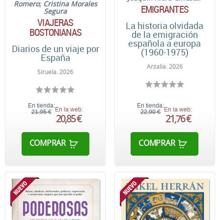
Romero
;
Cristina Morales
EMIGRANTES
Segura
VIAJERAS
La historia olvidada
BOSTONIANAS
de la emigración
española a europa
Diarios de un viaje por
(1960-1975)
España
Arzalia. 2026
Siruela. 2026
En tienda:
En tienda:
En la web:
En la web:
21,95 €
22,90 €
20,85 €
21,76 €
COMPRAR
COMPRAR