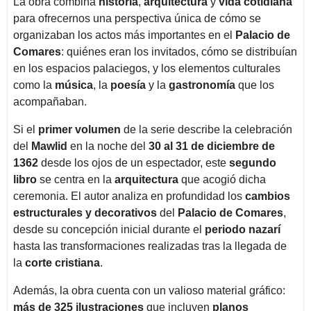
La obra combina
historia
,
arquitectura
y
vida cotidiana
para ofrecernos una perspectiva única de cómo se
organizaban los actos más importantes en el
Palacio de
Comares
: quiénes eran los invitados, cómo se distribuían
en los espacios palaciegos, y los elementos culturales
como la
música
, la
poesía
y la
gastronomía
que los
acompañaban.
Si el
primer volumen
de la serie describe la celebración
del
Mawlid
en la noche del
30 al 31 de diciembre de
1362
desde los ojos de un espectador, este
segundo
libro
se centra en la
arquitectura
que acogió dicha
ceremonia. El autor analiza en profundidad los
cambios
estructurales y decorativos
del
Palacio de Comares
,
desde su concepción inicial durante el
periodo nazarí
hasta las transformaciones realizadas tras la llegada de
la
corte cristiana
.
Además, la obra cuenta con un valioso material gráfico:
más de 325 ilustraciones
que incluyen
planos