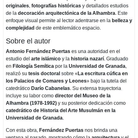
originales
,
fotografías históricas
y detallados estudios
de la
decoración arquitectónica de la Alhambra
. Este
enfoque visual permite al lector adentrarse en la
belleza y
complejidad
de este emblemático espacio.
Sobre el autor
Antonio Fernández Puertas
es una autoridad en el
estudio del
arte islámico
y la
historia nazarí
. Graduado
en
Filología Semítica
por la
Universidad de Granada
,
realizó su
tesis doctoral
sobre «
La escritura cúfica en
los Palacios de Comares y Leones
» bajo la tutela del
catedrático
Darío Cabanelas
. Su extensa trayectoria
incluye su labor como
director del Museo de la
Alhambra (1978-1992)
y su posterior dedicación como
catedrático de Historia del Arte Musulmán en la
Universidad de Granada
.
Con esta obra,
Fernández Puertas
nos brinda una
ventana al pasado, mostrando cómo la
arquitectura
y el