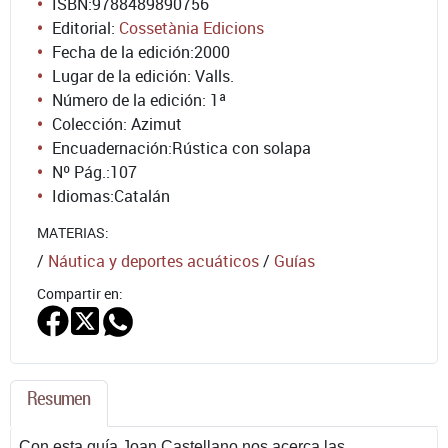
ISBN:
9788489890756
Editorial:
Cossetània Edicions
Fecha de la edición:
2000
Lugar de la edición: Valls.
Número de la edición:
1ª
Colección: Azimut
Encuadernación:
Rústica con solapa
Nº Pág.:
107
Idiomas:
Catalán
MATERIAS:
/
Náutica y deportes acuáticos
/
Guías
Compartir en:
Resumen
Con esta guía Joan Castellano nos acerca las