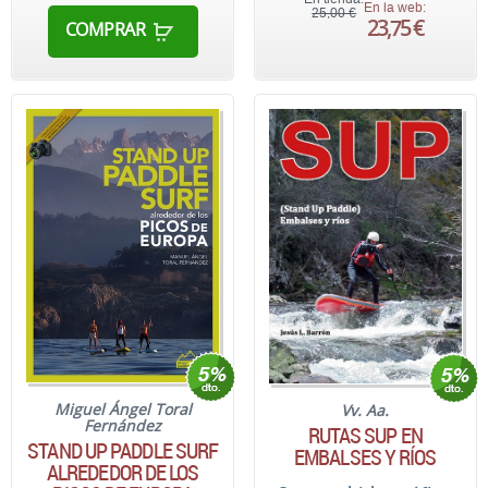
En la web:
25,00 €
23,75 €
COMPRAR
Miguel Ángel Toral
Vv. Aa.
Fernández
RUTAS SUP EN
STAND UP PADDLE SURF
EMBALSES Y RÍOS
ALREDEDOR DE LOS