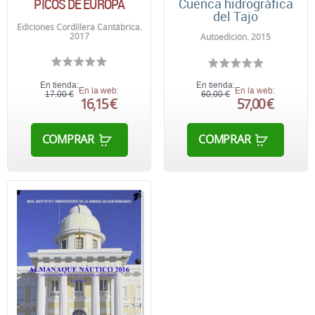
PICOS DE EUROPA
Cuenca hidrográfica
del Tajo
Ediciones Cordillera Cantábrica.
2017
Autoedición. 2015
En tienda:
En tienda:
En la web:
En la web:
17,00 €
60,00 €
16,15 €
57,00 €
COMPRAR
COMPRAR