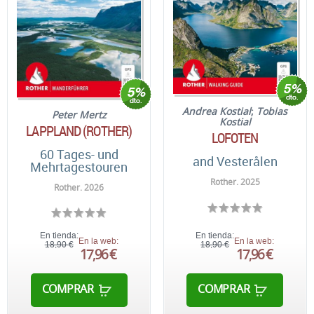
Andrea Kostial
;
Tobias
Peter Mertz
Kostial
LAPPLAND (ROTHER)
LOFOTEN
60 Tages- und
and Vesterålen
Mehrtagestouren
Rother. 2025
Rother. 2026
En tienda:
En tienda:
En la web:
En la web:
18,90 €
18,90 €
17,96 €
17,96 €
COMPRAR
COMPRAR