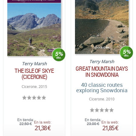
Terry Marsh
Terry Marsh
GREAT MOUNTAIN DAYS
THE ISLE OF SKYE
IN SNOWDONIA
(CICERONE)
40 classic routes
Cicerone. 2015
exploring Snowdonia
Cicerone. 2010
En tienda:
En tienda:
En la web:
En la web:
22,50 €
23,00 €
21,38 €
21,85 €