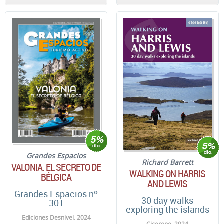
Grandes Espacios
Richard Barrett
VALONIA. EL SECRETO DE
WALKING ON HARRIS
BÉLGICA
AND LEWIS
Grandes Espacios nº
30 day walks
301
exploring the islands
Ediciones Desnivel. 2024