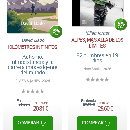
Kilian Jornet
ALPES, MÁS ALLÁ DE LOS
David Lladó
LÍMITES
KILÓMETROS INFINITOS
82 cumbres en 19
Autismo,
días
ultradistancia y la
carrera más exigente
Now Books. 2026
del mundo
PLAZA & JANES. 2026
En tienda:
En tienda:
En la web:
En la web:
21,90 €
26,95 €
20,81 €
25,60 €
COMPRAR
COMPRAR