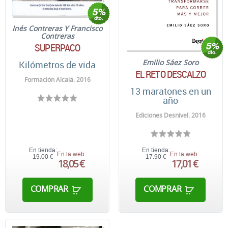
Inés Contreras Y Francisco
Contreras
SUPERPACO
Emilio Sáez Soro
Kilómetros de vida
EL RETO DESCALZO
Formación Alcalá. 2016
13 maratones en un
año
Ediciones Desnivel. 2016
En tienda:
En tienda:
En la web:
En la web:
19,00 €
17,90 €
18,05 €
17,01 €
COMPRAR
COMPRAR