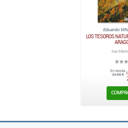
Eduardo Viñ
LOS TESOROS NATUR
ARAG
Sua Edizio
En tienda:
E
21,50 €
COMPR