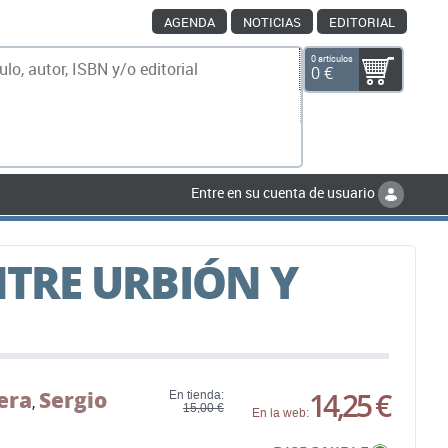
AGENDA
NOTICIAS
EDITORIAL
0 artículos
0 €
scar
Entre en su cuenta de usuario
NTRE URBIÓN Y
era
Sergio
14,25 €
En tienda:
,
15,00 €
En la web: