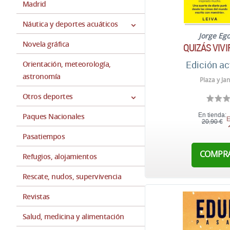
Madrid
Náutica y deportes acuáticos
Jorge Eg
Novela gráfica
QUIZÁS VIVI
Edición ac
Orientación, meteorología,
astronomía
Plaza y Ja
Otros deportes
Paques Nacionales
En tienda:
E
20,90 €
Pasatiempos
COMPR
Refugios, alojamientos
Rescate, nudos, supervivencia
Revistas
Salud, medicina y alimentación