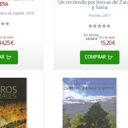
Un recorrido por tierras de Za
ERA
y Soria
inero de España. 2018
Prames. 2017
En tienda:
n la web:
En la web:
16,00 €
14,25 €
15,20 €
AR
COMPRAR