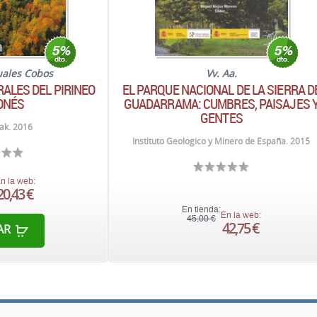
uales Cobos
Vv. Aa.
ALES DEL PIRINEO
EL PARQUE NACIONAL DE LA SIERRA D
ONÉS
GUADARRAMA: CUMBRES, PAISAJES 
GENTES
ak. 2016
Instituto Geologico y Minero de España. 2015
n la web:
20,43 €
En tienda:
En la web:
45,00 €
42,75 €
AR