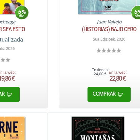
ocheaga
Juan Vallejo
R SEA ESTO
(HISTORIAS) BAJO CERO
tualizada
Sua Edizioak. 2026
nés. 2026
En tienda:
n la web:
En la web:
24,00 €
19,86 €
22,80 €
AR
COMPRAR