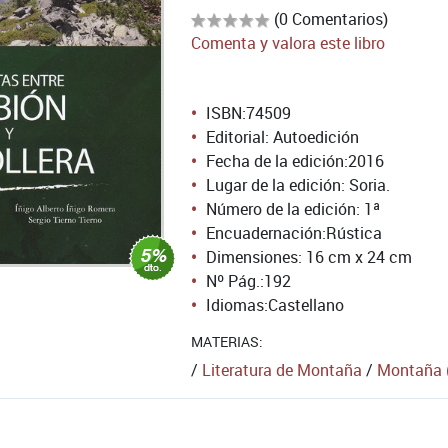
(0 Comentarios)
Comenta y valora este libro
ISBN:
74509
Editorial: Autoedición
Fecha de la edición:
2016
Lugar de la edición: Soria.
Número de la edición:
1ª
Encuadernación:
Rústica
Dimensiones: 16 cm x 24 cm
Nº Pág.:
192
Idiomas:
Castellano
MATERIAS:
/
Literatura de Montaña
/
Montaña (