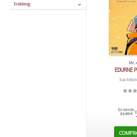
Trekking
Vv. 
EDURNE 
Sua Edizio
En tienda:
E
21,00 €
COMPR