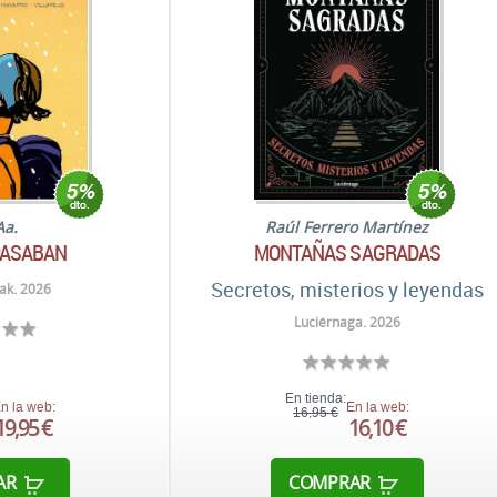
Aa.
Raúl Ferrero Martínez
PASABAN
MONTAÑAS SAGRADAS
Secretos, misterios y leyendas
ak. 2026
Luciérnaga. 2026
En tienda:
n la web:
En la web:
16,95 €
19,95 €
16,10 €
AR
COMPRAR