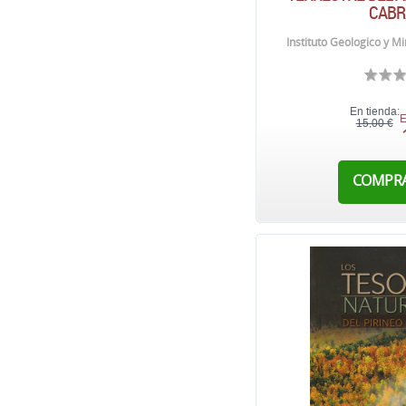
CABR
Instituto Geologico y M
En tienda:
E
15,00 €
COMPR