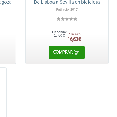
ragoza
De Lisboa a Sevilla en bicicleta
Petirrojo. 2017
En tienda:
En la web:
17,50 €
16,63 €
COMPRAR