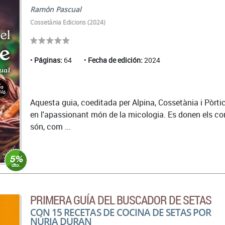
Ramón Pascual
Cossetània Edicions (2024)
Páginas:
64
Fecha de edición:
2024
Aquesta guia, coeditada per Alpina, Cossetània i Pòrtic,
en l'apassionant món de la micologia. Es donen els co
són, com ...
PRIMERA GUÍA DEL BUSCADOR DE SETAS
CON 15 RECETAS DE COCINA DE SETAS POR
NÚRIA DURAN