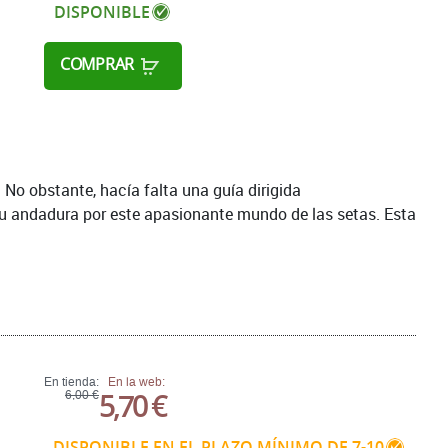
DISPONIBLE
COMPRAR
No obstante, hacía falta una guía dirigida
u andadura por este apasionante mundo de las setas. Esta
En tienda:
En la web:
5,70 €
6,00 €
DISPONIBLE EN EL PLAZO MÍNIMO DE 7-10