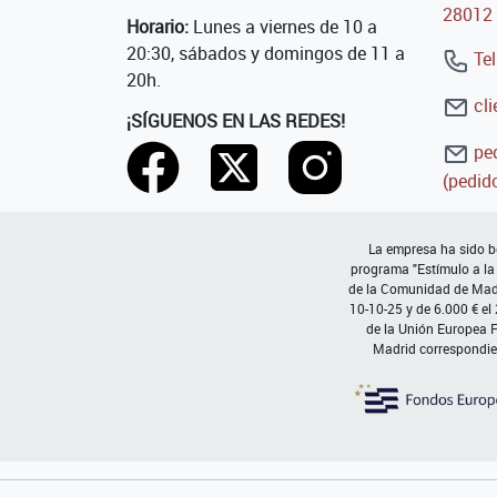
28012 
Horario:
Lunes a viernes de 10 a
20:30, sábados y domingos de 11 a
Tel
20h.
cli
¡SÍGUENOS EN LAS REDES!
ped
(pedido
La empresa ha sido be
programa "Estímulo a la
de la Comunidad de Madri
10-10-25 y de 6.000 € el
de la Unión Europea 
Madrid correspondie