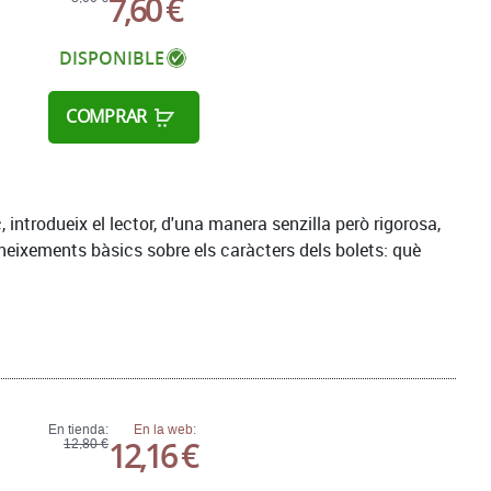
7,60 €
DISPONIBLE
COMPRAR
 introdueix el lector, d'una manera senzilla però rigorosa,
neixements bàsics sobre els caràcters dels bolets: què
En tienda:
En la web:
12,16 €
12,80 €