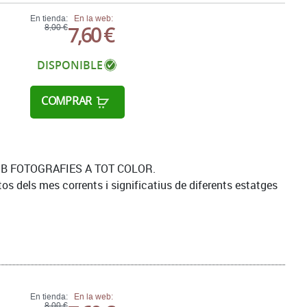
En tienda:
En la web:
7,60 €
8,00 €
DISPONIBLE
COMPRAR
MB FOTOGRAFIES A TOT COLOR.
s dels mes corrents i significatius de diferents estatges
En tienda:
En la web:
8,00 €