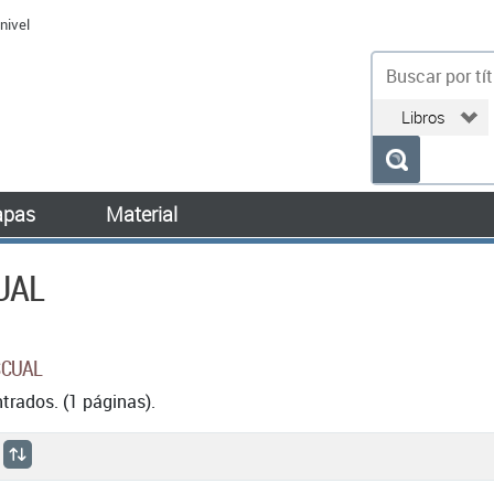
nivel
bu
pas
Material
UAL
SCUAL
rados. (1 páginas).