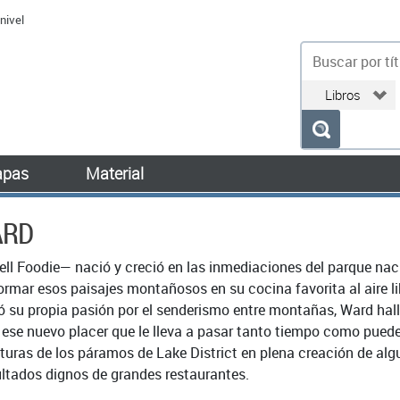
nivel
bu
pas
Material
ARD
ll Foodie— nació y creció en las inmediaciones del parque nacio
ormar esos paisajes montañosos en su cocina favorita al aire l
ió su propia pasión por el senderismo entre montañas, Ward hal
n ese nuevo placer que le lleva a pasar tanto tiempo como pued
alturas de los páramos de Lake District en plena creación de al
ultados dignos de grandes restaurantes.