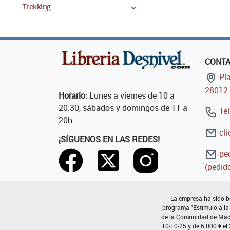
Trekking
CONT
Pla
28012 
Horario:
Lunes a viernes de 10 a
20:30, sábados y domingos de 11 a
Tel
20h.
cli
¡SÍGUENOS EN LAS REDES!
ped
(pedido
La empresa ha sido be
programa "Estímulo a la
de la Comunidad de Madri
10-10-25 y de 6.000 € el