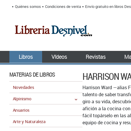
Quiénes somos
Condiciones de venta
Envío gratuito en libros Des
Libros
Vídeos
Revistas
Ma
HARRISON W
MATERIAS DE LIBROS
Harrison Ward —alias Fe
Novedades
talento de saber transf
Alpinismo
giro a su vida, descubr
afición a la cocina co
Anuarios
fácil topárselo en las 
Arte y Naturaleza
equipo de cocina y res