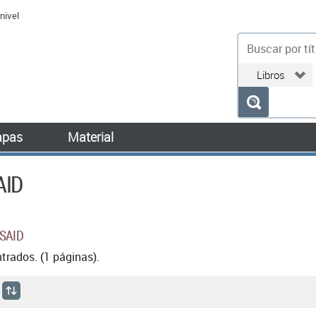
nivel
bu
pas
Material
AID
 SAID
rados. (1 páginas).