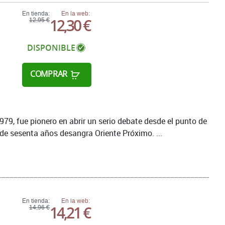
En tienda:
En la web:
12,30 €
12,95 €
DISPONIBLE
COMPRAR
979, fue pionero en abrir un serio debate desde el punto de
de sesenta años desangra Oriente Próximo. ...
En tienda:
En la web:
14,21 €
14,96 €