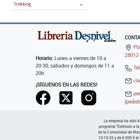
Trekking
CONT
Pla
28012 
Horario:
Lunes a viernes de 10 a
20:30, sábados y domingos de 11 a
Tel
20h.
cli
¡SÍGUENOS EN LAS REDES!
ped
(pedido
La empresa ha sido be
programa "Estímulo a la
de la Comunidad de Madri
10-10-25 y de 6.000 € el