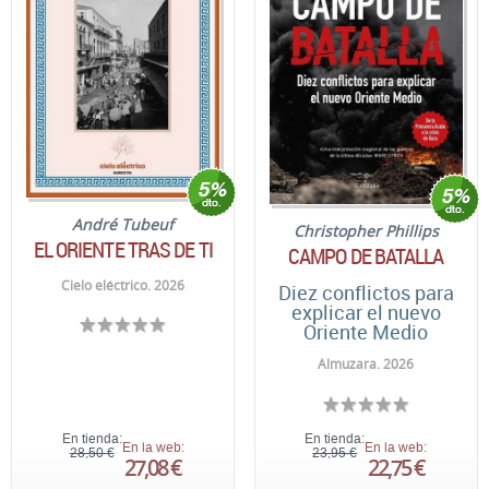
André Tubeuf
Christopher Phillips
EL ORIENTE TRAS DE TI
CAMPO DE BATALLA
Cielo eléctrico. 2026
Diez conflictos para
explicar el nuevo
Oriente Medio
Almuzara. 2026
En tienda:
En tienda:
En la web:
En la web:
28,50 €
23,95 €
27,08 €
22,75 €