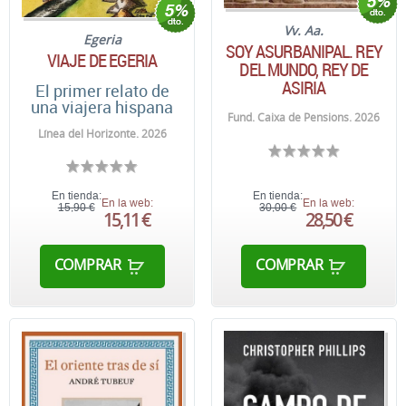
Vv. Aa.
Egeria
SOY ASURBANIPAL. REY
VIAJE DE EGERIA
DEL MUNDO, REY DE
ASIRIA
El primer relato de
una viajera hispana
Fund. Caixa de Pensions. 2026
Línea del Horizonte. 2026
En tienda:
En tienda:
En la web:
En la web:
15,90 €
30,00 €
15,11 €
28,50 €
COMPRAR
COMPRAR