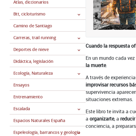
Atlas, diccionarios
Btt, cicloturismo
Camino de Santiago
Carreras, trail running
Cuando la respuesta ofi
Deportes de nieve
En un mundo cada vez 
Didáctica, legislación
la muerte
.
Ecología, Naturaleza
A través de experiencias
improvisar recursos bás
Ensayos
supervivencia aparecen 
Entrenamiento
situaciones extremas.
Escalada
Este libro te invita a 
a
organizarte
, a
reducir
Espacios Naturales España
conciencia, a preparar
Espeleología, barrancos y geología