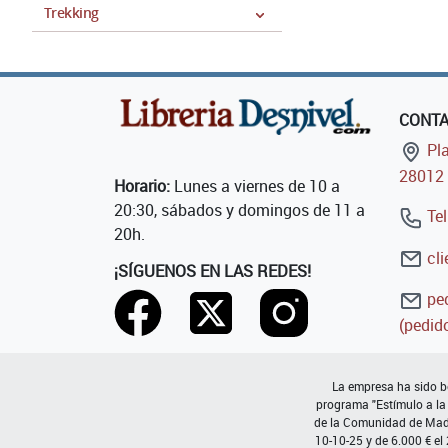
Trekking
CONT
Pla
28012 
Horario:
Lunes a viernes de 10 a
20:30, sábados y domingos de 11 a
Tel
20h.
cli
¡SÍGUENOS EN LAS REDES!
ped
(pedido
La empresa ha sido be
programa "Estímulo a la
de la Comunidad de Madri
10-10-25 y de 6.000 € el