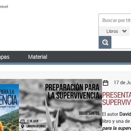
nivel
bu
pas
Material
17 de Ju
PRESENTA
SUPERVIV
El autor
Davi
libro y una de
para la super