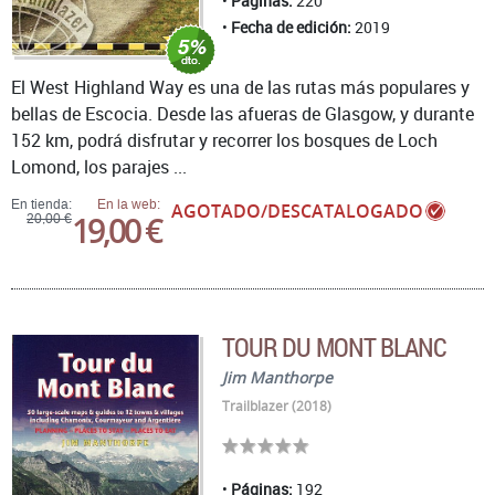
Páginas:
220
Fecha de edición:
2019
El West Highland Way es una de las rutas más populares y
bellas de Escocia. Desde las afueras de Glasgow, y durante
152 km, podrá disfrutar y recorrer los bosques de Loch
Lomond, los parajes ...
En tienda:
En la web:
AGOTADO/DESCATALOGADO
19,00 €
20,00 €
TOUR DU MONT BLANC
Jim Manthorpe
Trailblazer (2018)
Páginas:
192