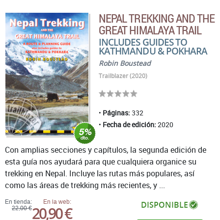
NEPAL TREKKING AND THE
GREAT HIMALAYA TRAIL
INCLUDES GUIDES TO
KATHMANDU & POKHARA
Robin Boustead
Trailblazer (2020)
Páginas:
332
Fecha de edición:
2020
Con amplias secciones y capítulos, la segunda edición de
esta guía nos ayudará para que cualquiera organice su
trekking en Nepal. Incluye las rutas más populares, así
como las áreas de trekking más recientes, y ...
En tienda:
En la web:
DISPONIBLE
20,90 €
22,00 €