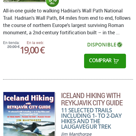
All-in-one guide to walking Hadrian's Wall Path National
Trail. Hadrian's Wall Path, 84 miles from end to end, follows
the course of northern Europe's largest surviving Roman
monument, a 2nd-century fortification built – in the ...
En tienda:
En la web:
DISPONIBLE
19,00 €
20,00 €
COMPRAR
ICELAND HIKING WITH
REYKJAVIK CITY GUIDE
11 SELECTED TRAILS
INCLUDING 1- TO 2-DAY
HIKES AND THE
LAUGAVEGUR TREK
Jim Manthorpe