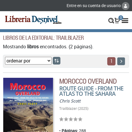
Entre en su cuenta de usuario
0
LIBROS DE LA EDITORIAL: TRAILBLAZER
Mostrando
libros
encontrados. (2 páginas).
1
MOROCCO OVERLAND
ROUTE GUIDE - FROM THE
ATLAS TO THE SAHARA
Chris Scott
Trailblazer (2025)
Páginas:
288