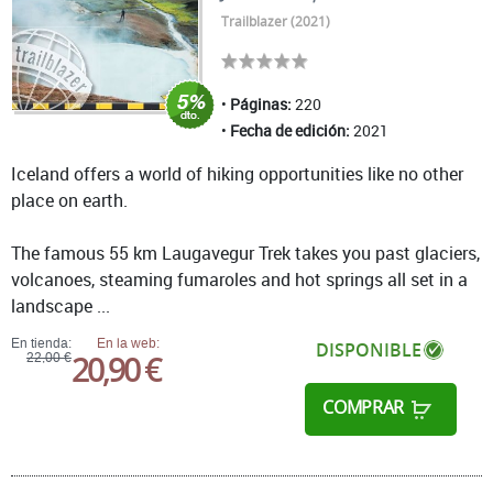
Trailblazer (2021)
Páginas:
220
Fecha de edición:
2021
Iceland offers a world of hiking opportunities like no other
place on earth.
The famous 55 km Laugavegur Trek takes you past glaciers,
volcanoes, steaming fumaroles and hot springs all set in a
landscape ...
En tienda:
En la web:
DISPONIBLE
20,90 €
22,00 €
COMPRAR