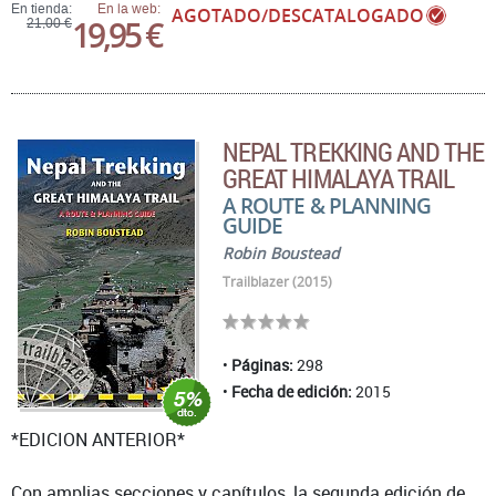
En tienda:
En la web:
AGOTADO/DESCATALOGADO
19,95 €
21,00 €
NEPAL TREKKING AND THE
GREAT HIMALAYA TRAIL
A ROUTE & PLANNING
GUIDE
Robin Boustead
Trailblazer (2015)
Páginas:
298
Fecha de edición:
2015
*EDICION ANTERIOR*
Con amplias secciones y capítulos, la segunda edición de