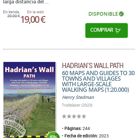
larga distancia del ...
En tienda:
En la web:
DISPONIBLE
19,00 €
20,00 €
COMPRAR
HADRIAN'S WALL PATH
60 MAPS AND GUIDES TO 30
TOWNS AND VILLAGES
WITH LARGE-SCALE
WALKING MAPS (1:20.000)
Henry Stedman
Trailblazer (2023)
Páginas:
244
Fecha de edición:
2023