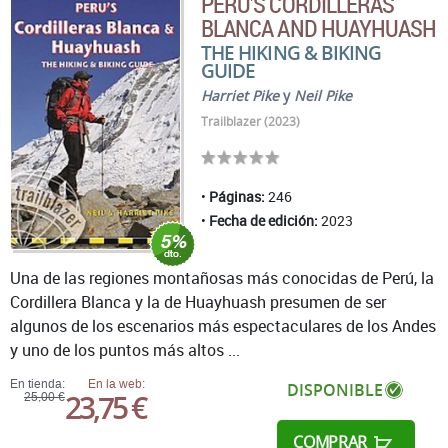
PERU'S CORDILLERAS
BLANCA AND HUAYHUASH
THE HIKING & BIKING
GUIDE
Harriet Pike
y
Neil Pike
Trailblazer (2023)
Páginas:
246
Fecha de edición:
2023
Una de las regiones montañosas más conocidas de Perú, la
Cordillera Blanca y la de Huayhuash presumen de ser
algunos de los escenarios más espectaculares de los Andes
y uno de los puntos más altos ...
En tienda:
En la web:
DISPONIBLE
23,75 €
25,00 €
COMPRAR