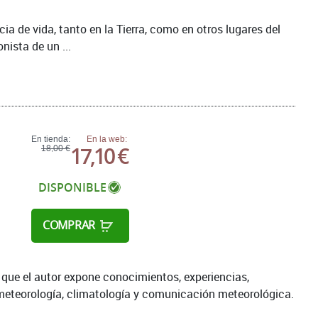
ncia de vida, tanto en la Tierra, como en otros lugares del
nista de un ...
En tienda:
En la web:
17,10 €
18,00 €
DISPONIBLE
COMPRAR
s que el autor expone conocimientos, experiencias,
 meteorología, climatología y comunicación meteorológica.