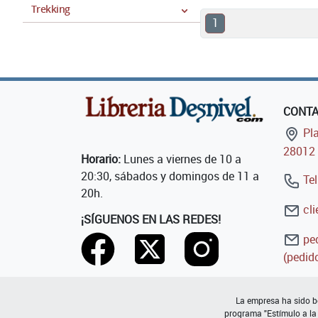
Trekking
1
CONT
Pla
28012 
Horario:
Lunes a viernes de 10 a
20:30, sábados y domingos de 11 a
Tel
20h.
cli
¡SÍGUENOS EN LAS REDES!
ped
(pedido
La empresa ha sido be
programa "Estímulo a la