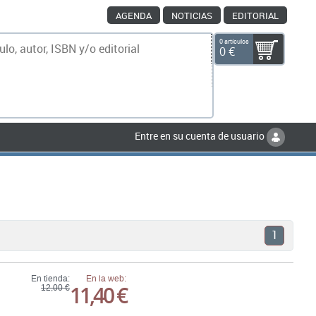
AGENDA
NOTICIAS
EDITORIAL
0 artículos
0 €
scar
Entre en su cuenta de usuario
1
En tienda:
En la web:
11,40 €
12,00 €