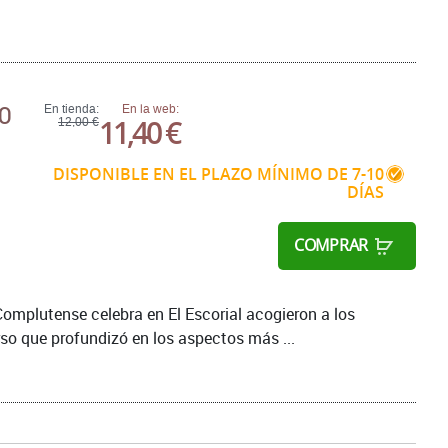
RO
En tienda:
En la web:
11,40 €
12,00 €
DISPONIBLE EN EL PLAZO MÍNIMO DE 7-10
DÍAS
COMPRAR
omplutense celebra en El Escorial acogieron a los
so que profundizó en los aspectos más ...