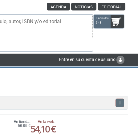
AGENDA
NOTICIAS
EDITORIAL
0 artículos
0 €
scar
Entre en su cuenta de usuario
1
En tienda:
En la web:
54,10 €
56,95 €