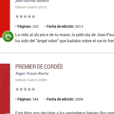
Jean-Michel Asselin
Editions Guérin (2013)
Páginas:
320
Fecha de edición:
2013
La vida al alcance de tu mano, la película de Jean-Paul
ha sido del "ángel rubio" que bailaba sobre el vacío frent
PREMIER DE CORDÉE
Roger Frison-Roche
Editions Guérin (2009)
Páginas:
344
Fecha de edición:
2009
Este libro nos decubre a los verdaderos héroes (los pri