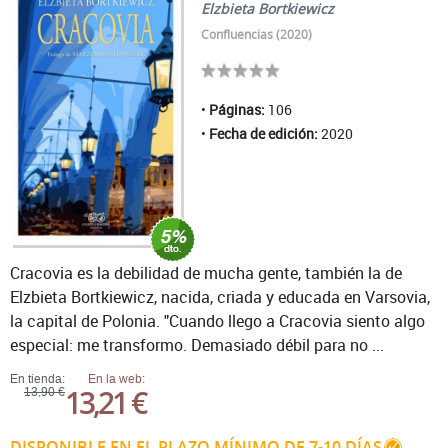
Elzbieta Bortkiewicz
Confluencias (2020)
Páginas:
106
Fecha de edición:
2020
Cracovia es la debilidad de mucha gente, también la de
Elzbieta Bortkiewicz, nacida, criada y educada en Varsovia,
la capital de Polonia. "Cuando llego a Cracovia siento algo
especial: me transformo. Demasiado débil para no ...
En tienda:
En la web:
13,21 €
13,90 €
DISPONIBLE EN EL PLAZO MÍNIMO DE 7-10 DÍAS