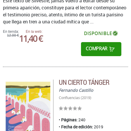
Este texto de Silvestre, jamás vuelto a editar desde su
primera aparición, constituye para el lector contemporáneo
el testimonio preciso, atento, íntimo de un turista parisino
que llega en tren a una ciudad mítica que ...
En tienda:
En la web:
DISPONIBLE
11,40 €
12,00 €
COMPRAR
UN CIERTO TÁNGER
Fernando Castillo
Confluencias (2019)
Páginas:
240
Fecha de edición:
2019