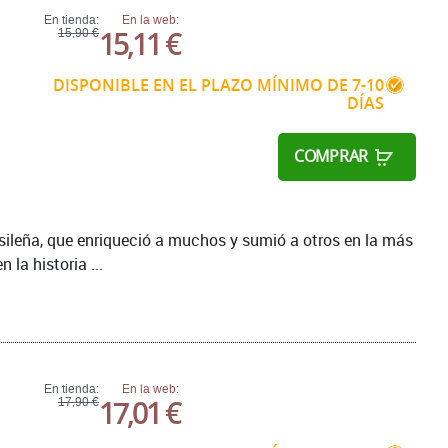
En tienda:
En la web:
15,11 €
15,90 €
DISPONIBLE EN EL PLAZO MÍNIMO DE 7-10
DÍAS
COMPRAR
rasileña, que enriqueció a muchos y sumió a otros en la más
 la historia ...
En tienda:
En la web:
17,01 €
17,90 €