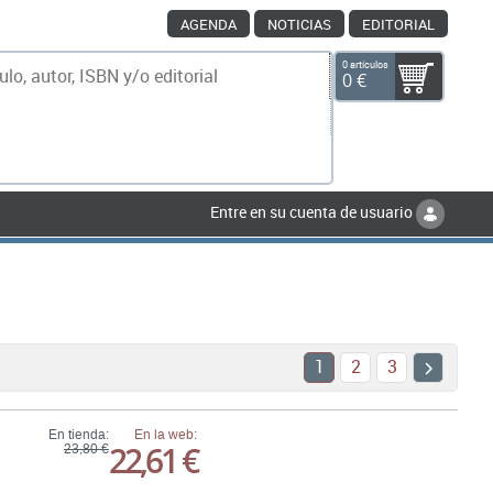
AGENDA
NOTICIAS
EDITORIAL
0 artículos
0 €
scar
Entre en su cuenta de usuario
1
2
3
En tienda:
En la web:
22,61 €
23,80 €