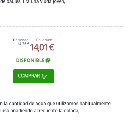
 baúles. Era una viuda joven, ...
En tienda:
En la web:
14,01 €
14,75 €
DISPONIBLE
COMPRAR
n la cantidad de agua que utilizamos habitualmente.
luso añadiendo al recuento la colada, ...