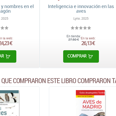
 y nombres en el
Inteligencia e innovación en las
ragón
aves
. 2025
Lynx. 2025
En tienda:
n la web:
En la web:
27,50 €
24,23 €
26,13 €
AR
COMPRAR
S QUE COMPRARON ESTE LIBRO COMPRARON T