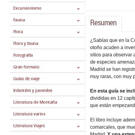
Excursionismo
Fauna
Resumen
Flora
¿Sabías que en la Co
Flora y fauna
otoño acuden a inver
Fotografía
sitios para observar
de especies amenazad
Gran formato
Madrid se han regist
muy raras, con muy 
Guías de viaje
Infantiles y juveniles
En esta guía se in
divididas en 12 capít
Literatura de Montaña
que están empezando,
Literatura varios
El libro incluye ade
Literatura Viajes
comarcales, que mues
Madrid.
Y una exten