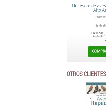
Un tesoro de aves
Alto A
Prames
En tienda:
E
25,50 €
COMPR
OTROS CLIENTE