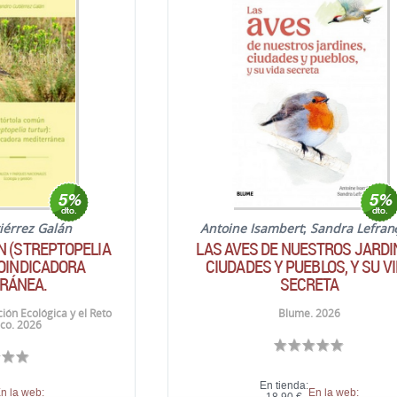
iérrez Galán
Antoine Isambert
;
Sandra Lefran
N (STREPTOPELIA
LAS AVES DE NUESTROS JARDI
IOINDICADORA
CIUDADES Y PUEBLOS, Y SU V
RÁNEA.
SECRETA
ción Ecológica y el Reto
Blume. 2026
co. 2026
En tienda:
n la web:
En la web: