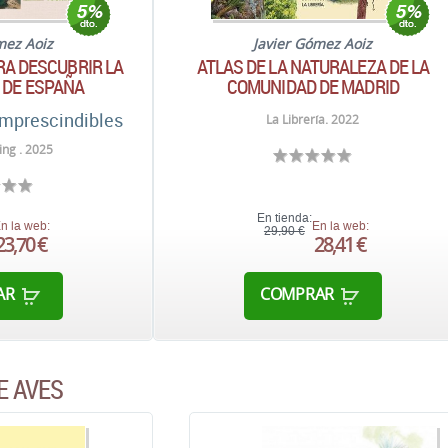
mez Aoiz
Javier Gómez Aoiz
RA DESCUBRIR LA
ATLAS DE LA NATURALEZA DE LA
 DE ESPAÑA
COMUNIDAD DE MADRID
imprescindibles
La Librería. 2022
ng . 2025
En tienda:
n la web:
En la web:
29,90 €
23,70 €
28,41 €
AR
COMPRAR
E AVES