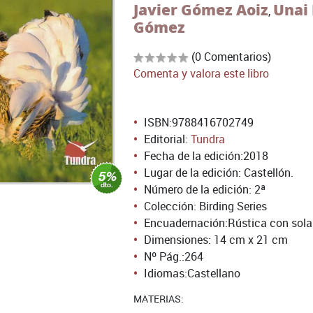
Javier Gómez Aoiz
Unai
,
Gómez
(0 Comentarios)
Comenta y valora este libro
ISBN:
9788416702749
Editorial:
Tundra
Fecha de la edición:
2018
Lugar de la edición: Castellón.
Número de la edición:
2ª
Colección: Birding Series
Encuadernación:
Rústica con sol
Dimensiones: 14 cm x 21 cm
Nº Pág.:
264
Idiomas:
Castellano
MATERIAS: