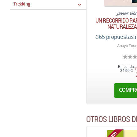
Trekking
Javier Gó
UN RECORRIDO PA
NATURALEZA
365 propuestas 
Anaya Touri
En tienda:
E
24,95 €
COMPR
OTROS LIBROS D