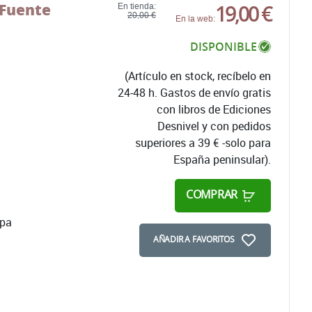
 Fuente
19,00 €
En tienda:
20,00 €
En la web:
DISPONIBLE
(Artículo en stock, recíbelo en
24-48 h. Gastos de envío gratis
con libros de Ediciones
Desnivel y con pedidos
superiores a 39 € -solo para
España peninsular).
COMPRAR
apa
AÑADIR A FAVORITOS