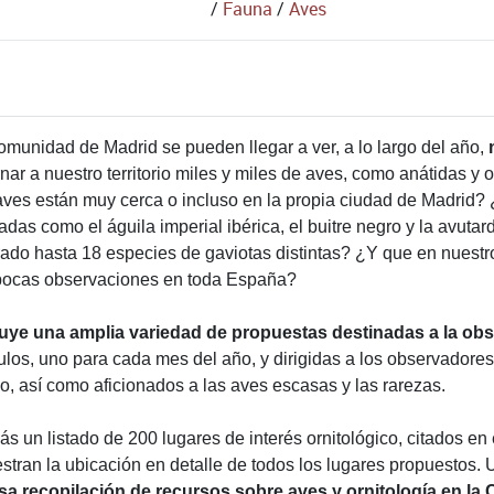
/
Fauna
/
Aves
munidad de Madrid se pueden llegar a ver, a lo largo del año,
nar a nuestro territorio miles y miles de aves, como anátidas y
 aves están muy cerca o incluso en la propia ciudad de Madrid
as como el águila imperial ibérica, el buitre negro y la avutar
rado hasta 18 especies de gaviotas distintas? ¿Y que en nuestro
pocas observaciones en toda España?
cluye una amplia variedad de propuestas destinadas a la ob
ulos, uno para cada mes del año, y dirigidas a los observadores
 así como aficionados a las aves escasas y las rarezas.
más un listado de 200 lugares de interés ornitológico, citados 
tran la ubicación en detalle de todos los lugares propuestos. 
sa recopilación de recursos sobre aves y ornitología en la