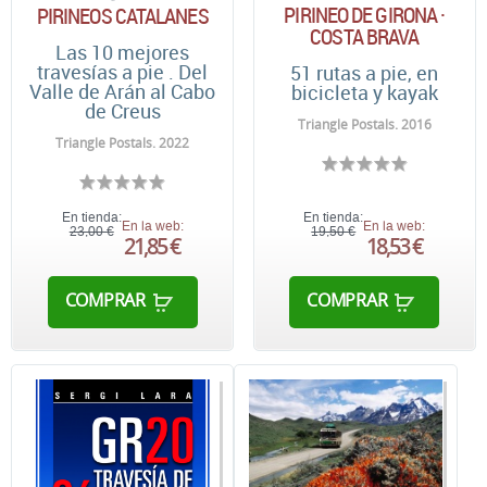
PIRINEO DE GIRONA ·
PIRINEOS CATALANES
COSTA BRAVA
Las 10 mejores
travesías a pie . Del
51 rutas a pie, en
Valle de Arán al Cabo
bicicleta y kayak
de Creus
Triangle Postals. 2016
Triangle Postals. 2022
En tienda:
En tienda:
En la web:
En la web:
23,00 €
19,50 €
21,85 €
18,53 €
COMPRAR
COMPRAR