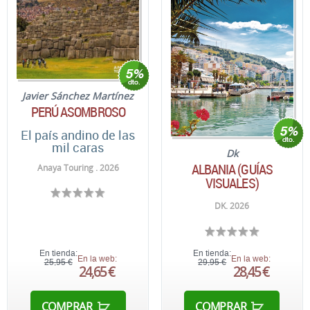
Javier Sánchez Martínez
PERÚ ASOMBROSO
El país andino de las
mil caras
Dk
ALBANIA (GUÍAS
Anaya Touring . 2026
VISUALES)
DK. 2026
En tienda:
En tienda:
En la web:
En la web:
25,95 €
29,95 €
24,65 €
28,45 €
COMPRAR
COMPRAR