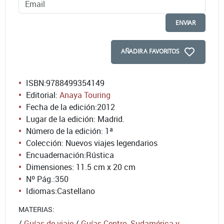
ENVIAR
AÑADIR A FAVORITOS
ISBN:
9788499354149
Editorial:
Anaya Touring
Fecha de la edición:
2012
Lugar de la edición: Madrid.
Número de la edición:
1ª
Colección: Nuevos viajes legendarios
Encuadernación:
Rústica
Dimensiones: 11.5 cm x 20 cm
Nº Pág.:
350
Idiomas:
Castellano
MATERIAS:
/
Guías de viaje
/
Guías Centro, Sudamérica y