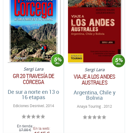
Sergi Lara
Sergi Lara
GR 20 TRAVESÍA DE
VIAJE A LOS ANDES
CÓRCEGA
AUSTRALES
De sur a norte en 13 o
Argentina, Chile y
16 etapas
Bolivia
Ediciones Desnivel. 2014
Anaya Touring . 2012
En tienda:
En la web:
17,00 €