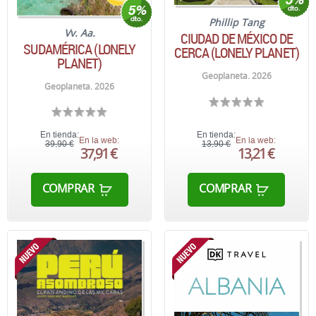
Phillip Tang
Vv. Aa.
CIUDAD DE MÉXICO DE
SUDAMÉRICA (LONELY
CERCA (LONELY PLANET)
PLANET)
Geoplaneta. 2026
Geoplaneta. 2026
En tienda:
En tienda:
En la web:
En la web:
39,90 €
13,90 €
37,91 €
13,21 €
COMPRAR
COMPRAR