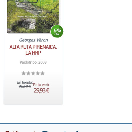
Georges Véron
ALTA RUTA PIRENAICA.
LA HRP
Paidotribo. 2008
En tienda:
En la web:
31,50 €
29,93 €