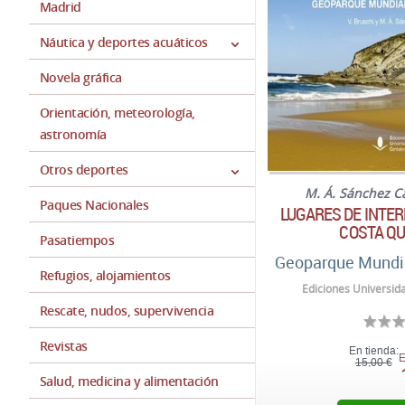
Madrid
Náutica y deportes acuáticos
Novela gráfica
Orientación, meteorología,
astronomía
Otros deportes
M. Á. Sánchez C
Paques Nacionales
LUGARES DE INTER
COSTA Q
Pasatiempos
Geoparque Mundi
Refugios, alojamientos
Ediciones Universid
Rescate, nudos, supervivencia
Revistas
En tienda:
E
15,00 €
Salud, medicina y alimentación