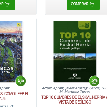
AR
COMPRAR
Apraiz
Arturo Apraiz
;
Javier Arostegi García
;
Lui
M. Martinez-Torres
S. CÓMO LEER EL
TOP 10 CUMBRES DE EUSKAL HERRIA 
AJE
VISTA DE GEÓLOGO
erria 70