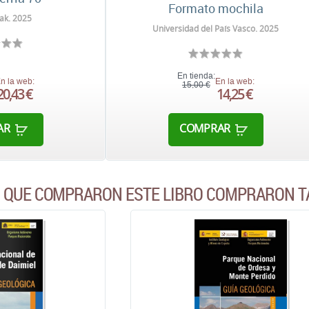
Formato mochila
ak. 2025
Universidad del País Vasco. 2025
En tienda:
n la web:
En la web:
15,00 €
20,43 €
14,25 €
AR
COMPRAR
S QUE COMPRARON ESTE LIBRO COMPRARON T