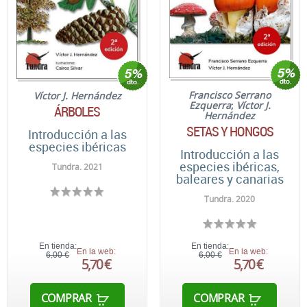
Francisco Serrano
Víctor J. Hernández
Ezquerra
;
Víctor J.
ÁRBOLES
Hernández
SETAS Y HONGOS
Introducción a las
especies ibéricas
Introducción a las
especies ibéricas,
Tundra. 2021
baleares y canarias
Tundra. 2020
En tienda:
En tienda:
En la web:
En la web:
6,00 €
6,00 €
5,70 €
5,70 €
COMPRAR
COMPRAR