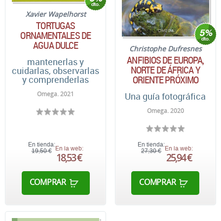
Xavier Wapelhorst
TORTUGAS
ORNAMENTALES DE
AGUA DULCE
Christophe Dufresnes
ANFIBIOS DE EUROPA,
mantenerlas y
NORTE DE ÁFRICA Y
cuidarlas, observarlas
ORIENTE PRÓXIMO
y comprenderlas
Omega. 2021
Una guía fotográfica
Omega. 2020
En tienda:
En tienda:
En la web:
En la web:
19,50 €
27,30 €
18,53 €
25,94 €
COMPRAR
COMPRAR