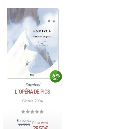
Samivel
L´OPÉRA DE PICS
Glénat. 2004
En tienda:
En la web:
30,00 €
28,50 €