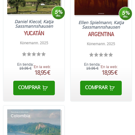
Daniel Kiecol
;
Katja
Ellen Spielmann
;
Katja
Sassmannshausen
Sassmannshausen
YUCATÁN
ARGENTINA
Könemann. 2025
Könemann. 2025
En tienda:
En tienda:
En la web:
En la web:
19,95 €
19,95 €
18,95 €
18,95 €
COMPRAR
COMPRAR