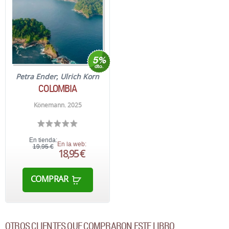
Petra Ender
;
Ulrich Korn
COLOMBIA
Könemann. 2025
En tienda:
En la web:
19,95 €
18,95 €
COMPRAR
OTROS CLIENTES QUE COMPRARON ESTE LIBRO