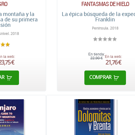
GRO
FANTASMAS DE HIELO
a montaña y la
La épica búsqueda de la expe
ia de su primera
Franklin
sión
Península. 2018
nivel. 2018
En tienda:
n la web:
En la web:
22,90 €
23,75 €
21,76 €
AR
COMPRAR