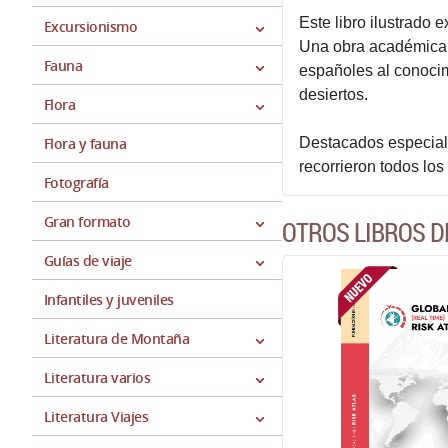
Este libro ilustrado 
Excursionismo
Una obra académica y
Fauna
españoles al conocim
desiertos.
Flora
Flora y fauna
Destacados especiali
recorrieron todos lo
Fotografía
Gran formato
OTROS LIBROS D
Guías de viaje
Infantiles y juveniles
Literatura de Montaña
Literatura varios
Literatura Viajes