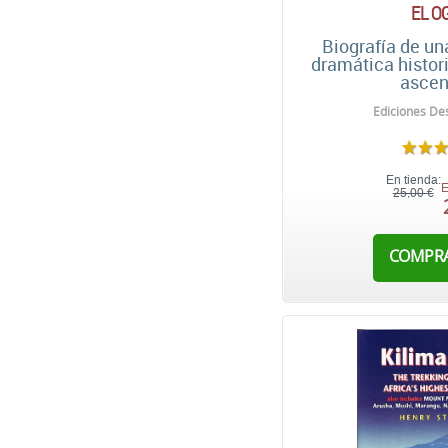
EL O
Biografía de un
dramática histor
ascen
Ediciones Des
En tienda:
E
25,00 €
COMPR