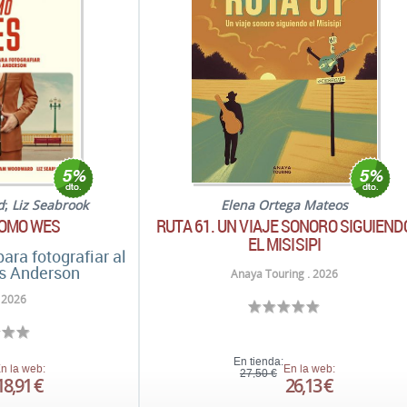
d
;
Liz Seabrook
Elena Ortega Mateos
COMO WES
RUTA 61. UN VIAJE SONORO SIGUIEND
EL MISISIPI
ara fotografiar al
es Anderson
Anaya Touring . 2026
 2026
En tienda:
n la web:
En la web:
27,50 €
18,91 €
26,13 €