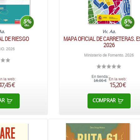
Aa.
Vv. Aa.
L DE RIESGO
MAPA OFICIAL DE CARRETERAS. 
2026
iO. 2026
Ministerio de Fomento. 2026
En tienda:
n la web:
En la web:
16,00 €
47,45 €
15,20 €
AR
COMPRAR