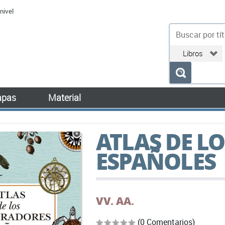
nivel
bu
pas
Material
ATLAS DE L
ESPAÑOLES
VV. AA.
(0 Comentarios)