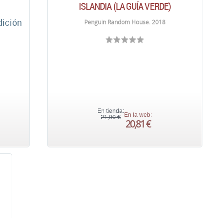
ISLANDIA (LA GUÍA VERDE)
dición
Penguin Random House. 2018
En tienda:
En la web:
21,90 €
20,81 €