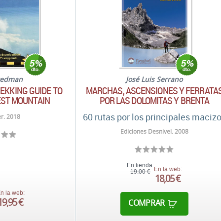
tedman
José Luis Serrano
REKKING GUIDE TO
MARCHAS, ASCENSIONES Y FERRATA
EST MOUNTAIN
POR LAS DOLOMITAS Y BRENTA
60 rutas por los principales maciz
er. 2018
Ediciones Desnivel. 2008
En tienda:
En la web:
19,00 €
18,05 €
n la web:
19,95 €
COMPRAR