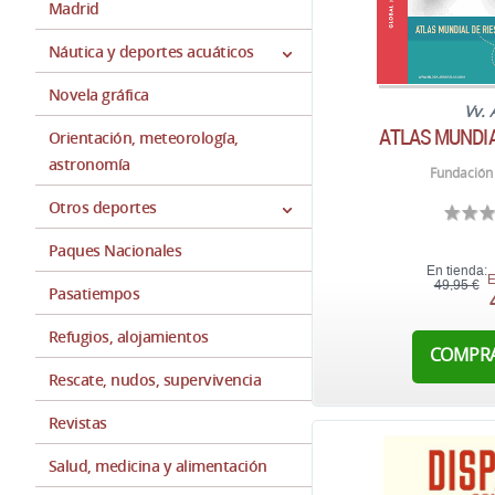
Madrid
Náutica y deportes acuáticos
Novela gráfica
Vv. 
ATLAS MUNDIA
Orientación, meteorología,
astronomía
Fundación 
Otros deportes
Paques Nacionales
En tienda:
E
49,95 €
Pasatiempos
Refugios, alojamientos
COMPR
Rescate, nudos, supervivencia
Revistas
Salud, medicina y alimentación