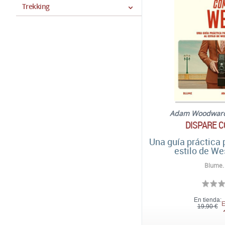
Trekking
Adam Woodwar
DISPARE 
Una guía práctica p
estilo de W
Blume.
En tienda:
E
19,90 €