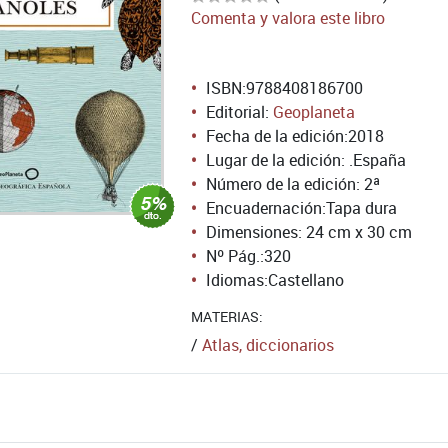
Comenta y valora este libro
ISBN:
9788408186700
Editorial:
Geoplaneta
Fecha de la edición:
2018
Lugar de la edición: .España
Número de la edición:
2ª
Encuadernación:
Tapa dura
Dimensiones: 24 cm x 30 cm
Nº Pág.:
320
Idiomas:
Castellano
MATERIAS:
/
Atlas, diccionarios