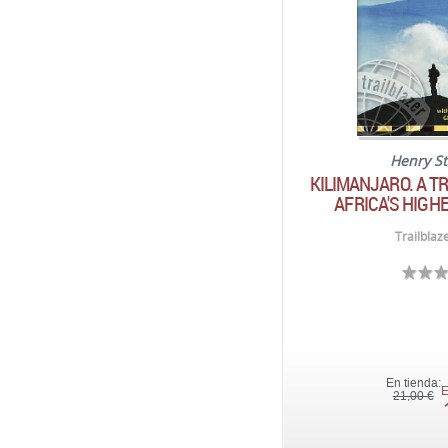
Henry S
KILIMANJARO. A T
AFRICA'S HIGH
Trailblaz
En tienda:
E
21,00 €