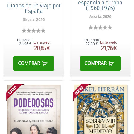
española a europa
Diarios de un viaje por
(1960-1975)
España
Arzalia. 2026
Siruela. 2026
En tienda:
En tienda:
En la web:
En la web:
21,95 €
22,90 €
20,85 €
21,76 €
COMPRAR
COMPRAR