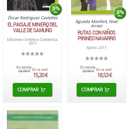
Óscar Rodriguez Cavielles
Águeda Monfort
;
Noel
EL PAISAJE MINERO DEL
Arraiz
VALLE DE SAMUÑO
RUTAS CON NIÑOS
PIRINEO NAVARRO
Ediciones Cordillera Cantábrica.
2017
Xplora. 2017
En tienda:
En tienda:
En la web:
En la web:
16,00 €
19,50 €
15,20 €
18,53 €
COMPRAR
COMPRAR