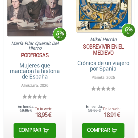
Mikel Herrán
María Pilar Queralt Del
SOBREVIVIR EN EL
Hierro
MEDIEVO
PODEROSAS
Crónica de un viajero
Mujeres que
por Spania
marcaron la historia
de España
Planeta. 2026
Almuzara. 2026
En tienda:
En tienda:
En la web:
En la web:
19,95 €
19,90 €
18,95 €
18,91 €
COMPRAR
COMPRAR