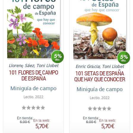
Llorenç Sáez
;
Toni Llobet
Enric Gràcia
;
Toni Llobet
101 FLORES DE CAMPO
101 SETAS DE ESPAÑA
DE ESPAÑA
QUE HAY QUE CONOCER
Miniguía de campo
Miniguía de campo
Lectio. 2022
Lectio. 2022
En tienda:
En tienda:
En la web:
En la web:
6,00 €
6,00 €
5,70 €
5,70 €