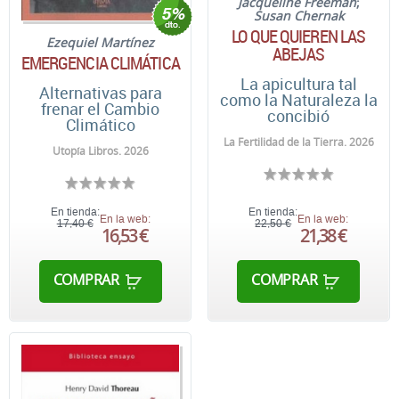
Jacqueline Freeman
;
Susan Chernak
LO QUE QUIEREN LAS
Ezequiel Martínez
ABEJAS
EMERGENCIA CLIMÁTICA
La apicultura tal
Alternativas para
como la Naturaleza la
frenar el Cambio
concibió
Climático
La Fertilidad de la Tierra. 2026
Utopía Libros. 2026
En tienda:
En tienda:
En la web:
En la web:
17,40 €
22,50 €
16,53 €
21,38 €
COMPRAR
COMPRAR