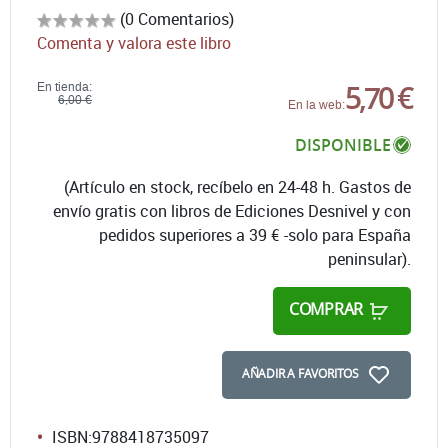
(0 Comentarios)
Comenta y valora este libro
5,70 €
En tienda:
6,00 €
En la web:
DISPONIBLE
(Artículo en stock, recíbelo en 24-48 h. Gastos de
envío gratis con libros de Ediciones Desnivel y con
pedidos superiores a 39 € -solo para España
peninsular).
COMPRAR
AÑADIR A FAVORITOS
ISBN:
9788418735097