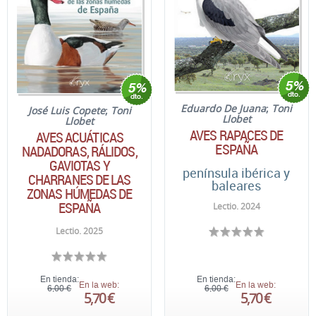
Eduardo De Juana
;
Toni
José Luis Copete
;
Toni
Llobet
Llobet
AVES RAPACES DE
AVES ACUÁTICAS
ESPAÑA
NADADORAS, RÁLIDOS,
GAVIOTAS Y
península ibérica y
CHARRANES DE LAS
baleares
ZONAS HÚMEDAS DE
ESPAÑA
Lectio. 2024
Lectio. 2025
En tienda:
En tienda:
En la web:
En la web:
6,00 €
6,00 €
5,70 €
5,70 €