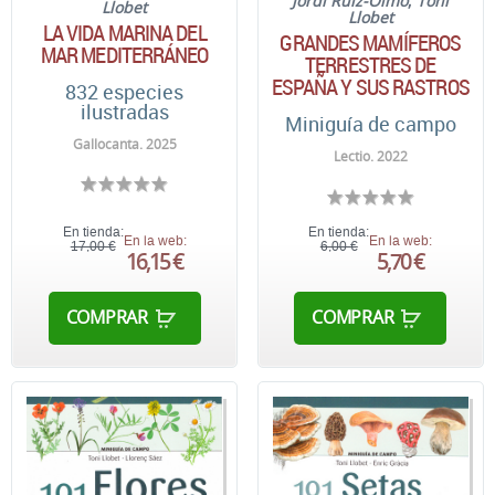
Jordi Ruiz-Olmo
;
Toni
Llobet
Llobet
LA VIDA MARINA DEL
GRANDES MAMÍFEROS
MAR MEDITERRÁNEO
TERRESTRES DE
ESPAÑA Y SUS RASTROS
832 especies
ilustradas
Miniguía de campo
Gallocanta. 2025
Lectio. 2022
En tienda:
En tienda:
En la web:
En la web:
17,00 €
6,00 €
16,15 €
5,70 €
COMPRAR
COMPRAR