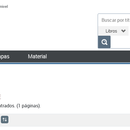
nivel
bu
pas
Material
E
rados. (1 páginas).