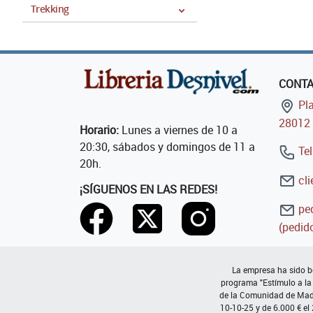
Trekking
CONT
Pla
28012 
Horario:
Lunes a viernes de 10 a
20:30, sábados y domingos de 11 a
Tel
20h.
cli
¡SÍGUENOS EN LAS REDES!
ped
(pedido
La empresa ha sido be
programa "Estímulo a la
de la Comunidad de Madri
10-10-25 y de 6.000 € el