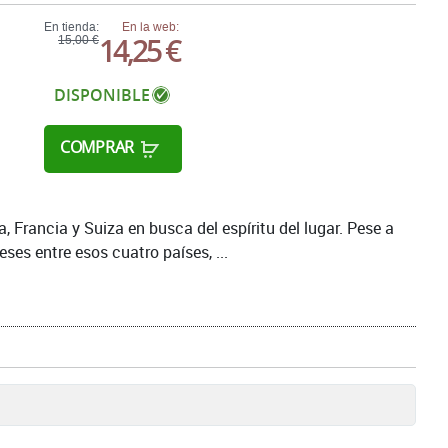
En tienda:
En la web:
14,25 €
15,00 €
DISPONIBLE
COMPRAR
a, Francia y Suiza en busca del espíritu del lugar. Pese a
ses entre esos cuatro países, ...