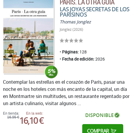
PARÍS. LA OTRA GUÍA
LAS JOYAS SECRETAS DE LOS
PARISINOS
Thomas Jonglez
Jonglez (2026)
Páginas:
128
Fecha de edición:
2026
Contemplar las estrellas en el corazón de París, pasar una
noche en los hoteles con más encanto de la capital, un día
en Montmartre sin multitudes, un restaurante regentado por
un artista culinario, visitar algunos ...
En tienda:
En la web:
DISPONIBLE
16,10 €
16,95 €
COMPRAR